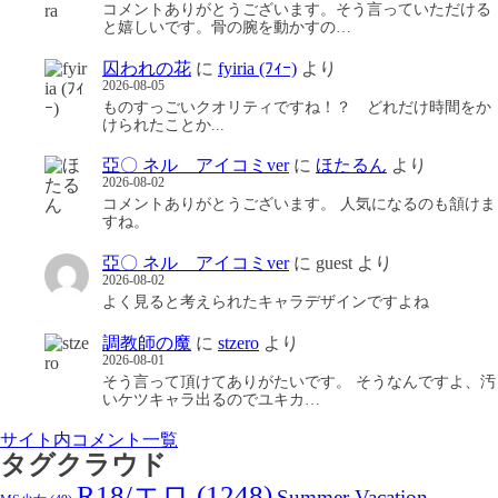
コメントありがとうございます。そう言っていただける
と嬉しいです。骨の腕を動かすの…
囚われの花
に
fyiria (ﾌｨｰ)
より
2026-08-05
ものすっごいクオリティですね！？ どれだけ時間をか
けられたことか...
亞〇 ネル アイコミver
に
ほたるん
より
2026-08-02
コメントありがとうございます。 人気になるのも頷けま
すね。
亞〇 ネル アイコミver
に
guest
より
2026-08-02
よく見ると考えられたキャラデザインですよね
調教師の魔
に
stzero
より
2026-08-01
そう言って頂けてありがたいです。 そうなんですよ、汚
いケツキャラ出るのでユキカ…
サイト内コメント一覧
タグクラウド
R18/エロ
(1248)
Summer Vacation