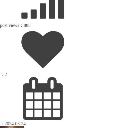
post views：
885
：
2
：
2024-03-24