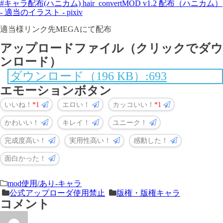
#キャラ配布(ハニカム) hair_convertMOD v1.2 配布（ハニカム）
- 適当のイラスト - pixiv
適当様リンク先MEGAにて配布
アップロードファイル（クリックでダウ
ンロード）
ダウンロード（196 KB）:693
エモーションボタン
いいね！
1
エロい！
カッコいい！
1
かわいい！
キレイ！
ユニーク！
完成度高い！
実用性高い！
感動した！
面白かった！
＜
前
mod使用/あり-キャラ
公式アップローダ使用禁止
版権・版権キャラ
次
の
コメント
の
記