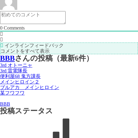
記
事
事
＞
0
Comments
インラインフィードバック
コメントをすべて表示
BBB
さんの投稿（最新6件）
3rd オトーニャ
3rd 雷電隊長
便利屋68 鬼方課長
メインヒロイン２
ブルアカ メインヒロイン
某フワフワ
BBB
投稿ステータス