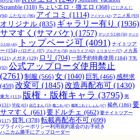
MS少女
(49)
Scramble
(318)
ちょいエロ・微エロ
(368)
にじさんじ
アイコミ
(1114)
(94)
ふたなり
(96)
アニメ系
(93)
アイマス
(42)
ギャラリー有り
(1936)
オリジナル
(835)
サマすく(サマバケ)
(1757)
デジクラ2.00
(50)
デジク
トップページ可
(4091)
ナイトツア
ラ3.00
(40)
ー
(154)
パロディ
(97)
メカ系
ブルアカ
(58)
ホロライブ
(62)
ミリタリー
(57)
ロリ
(704)
一部予約特典使用
(184)
メガネ
(129)
(121)
下乳
公式アップローダ使用禁止
(92)
(2761)
女
(1040)
制服
(566)
巨乳
(466)
感想求
改変可
(1845)
改造再配布可
(1430)
(459)
版権・版権キャラ
(3795)
男
東方
(113)
要
褐色
(186)
(131)
竿役
(65)
自己まん
(53)
艦これ
(47)
艦隊これくしょん
(47)
サマすく
(661)
要ドルチェ
(662)
要ナイトツアー
転載再配布不可
(699)
貧乳
(378)
(117)
プライバシーポリシー
利用規約
退会のお手続き
ハニカム勝手にアップローダー