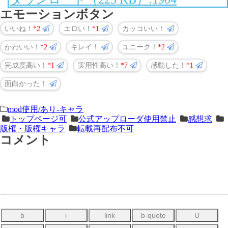
エモーションボタン
いいね！
2
エロい！
1
カッコいい！
かわいい！
2
キレイ！
ユニーク！
2
完成度高い！
1
実用性高い！
7
感動した！
1
面白かった！
＜
前
mod使用/あり-キャラ
トップページ可
公式アップローダ使用禁止
感想求
次
の
版権・版権キャラ
転載再配布不可
の
記
コメント
記
事
事
＞