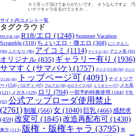
そう言って頂けてありがたいです。 そうなんですよ、汚
いケツキャラ出るのでユキカ…
サイト内コメント一覧
タグクラウド
R18/エロ
(1248)
Summer Vacation
MS少女
(49)
Scramble
(318)
ちょいエロ・微エロ
(368)
にじさんじ
アイコミ
(1114)
(94)
ふたなり
(96)
アニメ系
(93)
アイマス
(42)
ギャラリー有り
(1936)
オリジナル
(835)
サマすく(サマバケ)
(1757)
デジクラ2.00
(50)
デジク
トップページ可
(4091)
ナイトツア
ラ3.00
(40)
ー
(154)
パロディ
(97)
メカ系
ブルアカ
(58)
ホロライブ
(62)
ミリタリー
(57)
ロリ
(704)
一部予約特典使用
(184)
メガネ
(129)
(121)
下乳
公式アップローダ使用禁止
(92)
(2761)
女
(1040)
制服
(566)
巨乳
(466)
感想求
改変可
(1845)
改造再配布可
(1430)
(459)
版権・版権キャラ
(3795)
男
東方
(113)