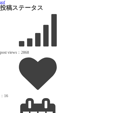
aof
投稿ステータス
post views：
2868
：
16