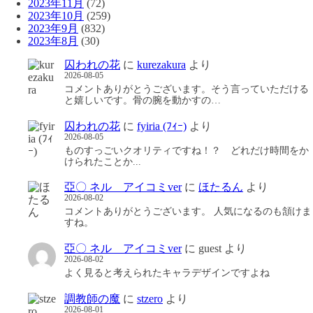
2023年11月
(72)
2023年10月
(259)
2023年9月
(832)
2023年8月
(30)
囚われの花
に
kurezakura
より
2026-08-05
コメントありがとうございます。そう言っていただける
と嬉しいです。骨の腕を動かすの…
囚われの花
に
fyiria (ﾌｨｰ)
より
2026-08-05
ものすっごいクオリティですね！？ どれだけ時間をか
けられたことか...
亞〇 ネル アイコミver
に
ほたるん
より
2026-08-02
コメントありがとうございます。 人気になるのも頷けま
すね。
亞〇 ネル アイコミver
に
guest
より
2026-08-02
よく見ると考えられたキャラデザインですよね
調教師の魔
に
stzero
より
2026-08-01