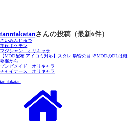
tanntakatan
さんの投稿（最新6件）
さいみんじゅつ
竿役ポケモン
マジシャン オリキャラ
【MOD配布 アイコミ対応】スタレ 晨昏の目 ※MODのDLは概
要欄から
ゾンビメイド オリキャラ
チャイナース オリキャラ
tanntakatan