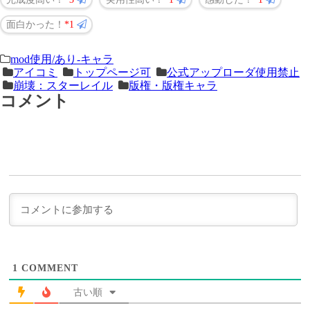
面白かった！
1
＜
前
mod使用/あり-キャラ
アイコミ
トップページ可
公式アップローダ使用禁止
次
の
崩壊：スターレイル
版権・版権キャラ
の
記
コメント
記
事
事
＞
1
COMMENT
古い順