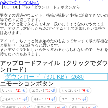
Q4WUM7h5luCCrMwA
【CC DL】下の「ダウンロード」ボタンから
羽衣？の透過やウェイト、指輪が親指と小指に追従できないの
等で色々妥協してます。
傘もアクセ化できるんですが、扱いにくそうなのでやめてま
す。デジクラ対応したらDCアイテムとして追加したい気持ち
はあります。
アイコミ、ちょっと飽き始めたのもあってサマすく版の移植な
ど更新ペースは落ちると思います。
またデジクラ対応したら色々変わるかもしれないので、それを
待ちたいのもあります。
アップロードファイル（クリックでダウ
ンロード）
ダウンロード（391 KB）:2680
エモーションボタン
いいね！
21
エロい！
10
カッコいい！
6
かわいい！
3
キレイ！
1
ユニーク！
2
完成度高い！
3
実用性高い！
1
感動した！
1