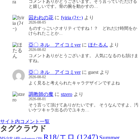
コメントありがとうございます。そう言っていただける
と嬉しいです。骨の腕を動かすの…
囚われの花
に
fyiria (ﾌｨｰ)
より
2026-08-05
ものすっごいクオリティですね！？ どれだけ時間をか
けられたことか...
亞〇 ネル アイコミver
に
ほたるん
より
2026-08-02
コメントありがとうございます。 人気になるのも頷けま
すね。
亞〇 ネル アイコミver
に
guest
より
2026-08-02
よく見ると考えられたキャラデザインですよね
調教師の魔
に
stzero
より
2026-08-01
そう言って頂けてありがたいです。 そうなんですよ、汚
いケツキャラ出るのでユキカ…
サイト内コメント一覧
タグクラウド
R18/エロ
(1247)
Summer
MS少女
(49)
pokemon
(39)