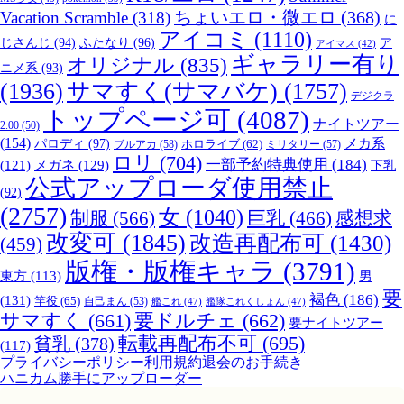
ちょいエロ・微エロ
(368)
Vacation Scramble
(318)
に
アイコミ
(1110)
じさんじ
(94)
ふたなり
(96)
ア
アイマス
(42)
ギャラリー有り
オリジナル
(835)
ニメ系
(93)
(1936)
サマすく(サマバケ)
(1757)
デジクラ
トップページ可
(4087)
ナイトツアー
2.00
(50)
(154)
メカ系
パロディ
(97)
ブルアカ
(58)
ホロライブ
(62)
ミリタリー
(57)
ロリ
(704)
一部予約特典使用
(184)
(121)
メガネ
(129)
下乳
公式アップローダ使用禁止
(92)
(2757)
女
(1040)
制服
(566)
巨乳
(466)
感想求
改変可
(1845)
改造再配布可
(1430)
(459)
版権・版権キャラ
(3791)
男
東方
(113)
要
褐色
(186)
(131)
竿役
(65)
自己まん
(53)
艦これ
(47)
艦隊これくしょん
(47)
サマすく
(661)
要ドルチェ
(662)
要ナイトツアー
転載再配布不可
(695)
貧乳
(378)
(117)
プライバシーポリシー
利用規約
退会のお手続き
ハニカム勝手にアップローダー