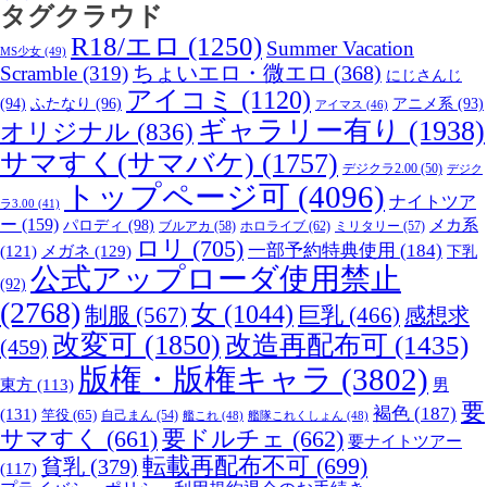
タグクラウド
R18/エロ
(1250)
Summer Vacation
MS少女
(49)
Scramble
(319)
ちょいエロ・微エロ
(368)
にじさんじ
アイコミ
(1120)
(94)
ふたなり
(96)
アニメ系
(93)
アイマス
(46)
ギャラリー有り
(1938)
オリジナル
(836)
サマすく(サマバケ)
(1757)
デジクラ2.00
(50)
デジク
トップページ可
(4096)
ナイトツア
ラ3.00
(41)
ー
(159)
パロディ
(98)
メカ系
ブルアカ
(58)
ホロライブ
(62)
ミリタリー
(57)
ロリ
(705)
一部予約特典使用
(184)
メガネ
(129)
(121)
下乳
公式アップローダ使用禁止
(92)
(2768)
女
(1044)
制服
(567)
巨乳
(466)
感想求
改変可
(1850)
改造再配布可
(1435)
(459)
版権・版権キャラ
(3802)
男
東方
(113)
要
褐色
(187)
(131)
竿役
(65)
自己まん
(54)
艦これ
(48)
艦隊これくしょん
(48)
サマすく
(661)
要ドルチェ
(662)
要ナイトツアー
転載再配布不可
(699)
貧乳
(379)
(117)