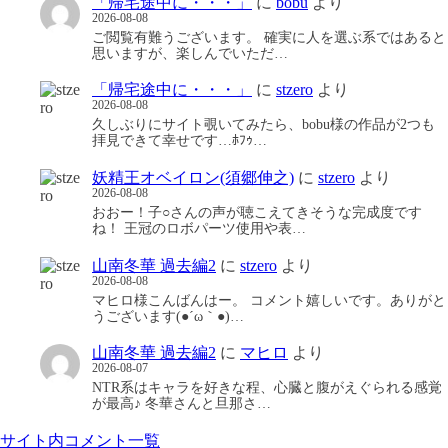
「帰宅途中に・・・」
に
bobu
より
2026-08-08
ご閲覧有難うございます。 確実に人を選ぶ系ではあると
思いますが、楽しんでいただ…
「帰宅途中に・・・」
に
stzero
より
2026-08-08
久しぶりにサイト覗いてみたら、bobu様の作品が2つも
拝見できて幸せです…ﾎﾌｩ…
妖精王オベイロン(須郷伸之)
に
stzero
より
2026-08-08
おおー！子○さんの声が聴こえてきそうな完成度です
ね！ 王冠のロボパーツ使用や表…
山南冬華 過去編2
に
stzero
より
2026-08-08
マヒロ様こんばんはー。 コメント嬉しいです。ありがと
うございます(●´ω｀●)…
山南冬華 過去編2
に
マヒロ
より
2026-08-07
NTR系はキャラを好きな程、心臓と腹がえぐられる感覚
が最高♪ 冬華さんと旦那さ…
サイト内コメント一覧