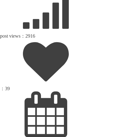
post views：
2916
：
39