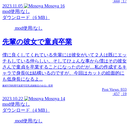
:444
:17
2023.11.05
Mosoya
16
mod使用/なし
ダウンロード（6 MB）
mod使用/なし
先輩の彼女で童貞卒業
僕に良くしてくれている先輩には彼女がいて２人は既にエッ
チもしている仲らしい。そしてひょんな事から僕はその彼女
さんで童貞を卒業することになったのだが…私の作成するキ
ャラで身長0は結構いるのですが、今回はカットの絵面的に
も低身長になるよ...
素材
NTR
利用可
改変可
巨乳
貞操観念のゆるい世界
Post Views:
933
:457
:19
2023.10.22
Mosoya
14
mod使用/なし
ダウンロード（4 MB）
mod使用/なし