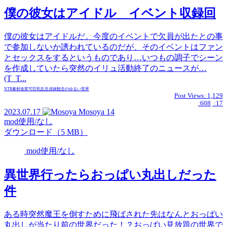
僕の彼女はアイドル イベント収録回
僕の彼女はアイドルだ。今度のイベントで欠員が出たとの事
で参加しないか誘われているのだが、そのイベントはファン
とセックスをするというものであり…いつもの調子でシーン
を作成していたら突然のイリュ活動終了のニュースが…
(T_T...
NTR
素材
改変可
巨乳
乱交
貞操観念のゆるい世界
Post Views:
1,129
:608
:17
2023.07.17
Mosoya
14
mod使用/なし
ダウンロード（5 MB）
mod使用/なし
異世界行ったらおっぱい丸出しだった
件
ある時突然魔王を倒すために飛ばされた先はなんとおっぱい
丸出しが当たり前の世界だった！？おっぱい見放題の世界で