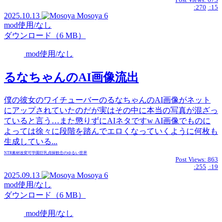
:270
:15
2025.10.13
Mosoya
6
mod使用/なし
ダウンロード（6 MB）
mod使用/なし
るなちゃんのAI画像流出
僕の彼女のワイチューバーのるなちゃんのAI画像がネット
にアップされていたのだが実はその中に本当の写真が混ざっ
ていると言う…また懲りずにAIネタですw AI画像でものに
よっては徐々に段階を踏んでエロくなっていくように何枚も
生成している...
NTR
素材
改変可
学園
巨乳
貞操観念のゆるい世界
Post Views:
863
:255
:19
2025.09.13
Mosoya
6
mod使用/なし
ダウンロード（6 MB）
mod使用/なし