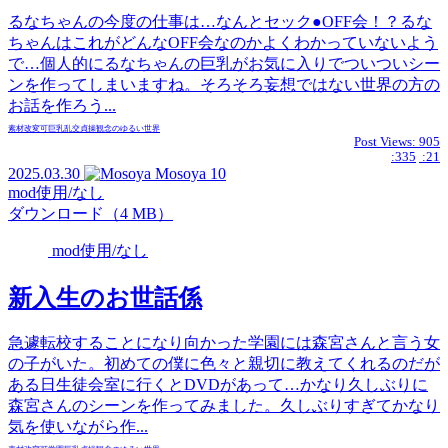
るなちゃんの今度の仕事は…なんとセック●OFF会！？るな
ちゃんはこれがどんなOFF会なのかよくわかっていないよう
で…個人的にるなちゃんの巨乳がお気に入りでついついシー
ンを作ってしまいますね。そろそろ妄想ではない世界の方の
お話を作ろう...
素材
改変可
巨乳
乱交
貞操観念のゆるい世界
Post Views:
905
:335
:21
2025.03.30
Mosoya
10
mod使用/なし
ダウンロード（4 MB）
mod使用/なし
新入生のお世話係
急遽転校することになり向かった学園には森宮さんと言う女
の子がいた。初めての僕に色々と親切に教えてくれるのだが
ある日生徒会室に行くとDVDがあって…かなり久しぶりに
森宮さんのシーンを作ってみました。久しぶりすぎてかなり
気を使いながら作...