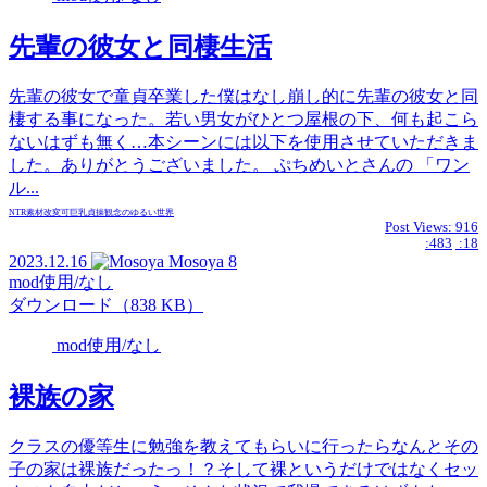
先輩の彼女と同棲生活
先輩の彼女で童貞卒業した僕はなし崩し的に先輩の彼女と同
棲する事になった。若い男女がひとつ屋根の下、何も起こら
ないはずも無く…本シーンには以下を使用させていただきま
した。ありがとうございました。 ぷちめいとさんの 「ワン
ル...
NTR
素材
改変可
巨乳
貞操観念のゆるい世界
Post Views:
916
:483
:18
2023.12.16
Mosoya
8
mod使用/なし
ダウンロード（838 KB）
mod使用/なし
裸族の家
クラスの優等生に勉強を教えてもらいに行ったらなんとその
子の家は裸族だったっ！？そして裸というだけではなくセッ