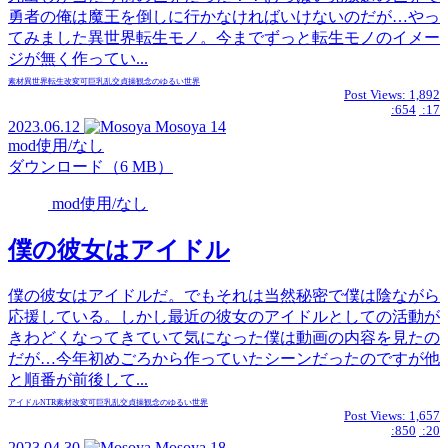
勇者の俺は魔王を倒しに行かなければいけないのだが…やっ
てみました異世界転生モノ。今までずっと転生モノのイメー
ジが無く作ってい...
素材
異世界転生
改変可
巨乳
乱交
貞操観念のゆるい世界
Post Views:
1,892
:654
:17
2023.06.12
Mosoya
14
mod使用/なし
ダウンロード（6 MB）
mod使用/なし
僕の彼女はアイドル
僕の彼女はアイドルだ。でもそれは当然秘密で僕は陰ながら
応援している。しかし最近の彼女のアイドルとしての活動が
きわどくなってきていて気になった僕は動画の内容を見たの
だが…今年初めごろから作っていたシーンだったのですが他
と順番が前後して...
アイドル
NTR
素材
改変可
巨乳
乱交
貞操観念のゆるい世界
Post Views:
1,657
:850
:20
2023.04.30
Mosoya
18