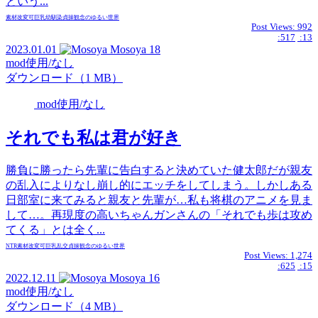
という...
素材
改変可
巨乳
幼馴染
貞操観念のゆるい世界
Post Views:
992
:517
:13
2023.01.01
Mosoya
18
mod使用/なし
ダウンロード（1 MB）
mod使用/なし
それでも私は君が好き
勝負に勝ったら先輩に告白すると決めていた健太郎だが親友
の乱入によりなし崩し的にエッチをしてしまう。しかしある
日部室に来てみると親友と先輩が…私も将棋のアニメを見ま
して…。再現度の高いちゃんガンさんの「それでも歩は攻め
てくる」とは全く...
NTR
素材
改変可
巨乳
乱交
貞操観念のゆるい世界
Post Views:
1,274
:625
:15
2022.12.11
Mosoya
16
mod使用/なし
ダウンロード（4 MB）