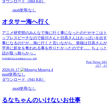
ダウンロード（884 KB）
mod使用/なし
オタサー海へ行く
アニメ研究部のみんなで海に行く事になったのだがそこはト
ップレスビーチなので姫川さんと日高さんはおっぱいを出す
事になるのだが…海に行くと言いながら、発端は日高さんが
平井に処女を奪われる事を作りたかったのです…。ちょっと
話が取っ散らかっ...
NTR
学園
巨乳
乱交
貞操観念のゆるい世界
Post Views:
641
:217
:11
2026.01.17
Mosoya
4
mod使用/なし
ダウンロード（941 KB）
mod使用/なし
るなちゃんのいけないお仕事