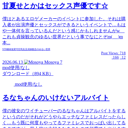
甘夏せとかはセックス声優です☆
僕はとあるエロゲメーカーのイベントに参加した。それは購
入者が出演声優とセックスができるというイベントで…もは
や一体何を言っているんだという感じかもしれませんがw
これも貞操観念のゆるい世界だという事でなにとぞm(_ _)m
本...
NTR
素材
改変可
巨乳
乱交
貞操観念のゆるい世界
Post Views:
718
:166
:12
2026.06.13
Mosoya
7
mod使用/なし
ダウンロード（894 KB）
mod使用/なし
るなちゃんのいけないアルバイト
僕の彼女のワイチューバーのるなちゃんはアルバイトをする
というのだがそれがどうやらエッチなファミレスだったらし
く…もう既に何度もやってるファミレスでおっぱい出してる