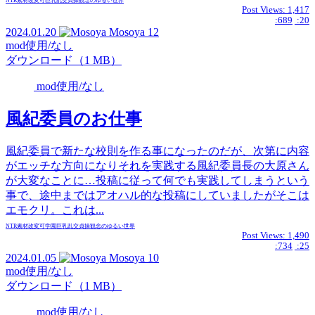
NTR
素材
改変可
巨乳
乱交
貞操観念のゆるい世界
Post Views:
1,417
:689
:20
2024.01.20
Mosoya
12
mod使用/なし
ダウンロード（1 MB）
mod使用/なし
風紀委員のお仕事
風紀委員で新たな校則を作る事になったのだが、次第に内容
がエッチな方向になりそれを実践する風紀委員長の大原さん
が大変なことに…投稿に従って何でも実践してしまうという
事で、途中まではアオハル的な投稿にしていましたがそこは
エモクリ。これは...
NTR
素材
改変可
学園
巨乳
乱交
貞操観念のゆるい世界
Post Views:
1,490
:734
:25
2024.01.05
Mosoya
10
mod使用/なし
ダウンロード（1 MB）
mod使用/なし