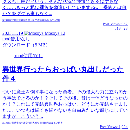
クスも自由だという。そんな状況で我慢できるはずもな
く……きっと私は裸族を勘違いしていますねw 裸族とは何
か？をググる事もなく...
NTR
素材
改変可
巨乳
貧乳
ロリ
乱交
貞操観念のゆるい世界
Post Views:
967
:513
:23
2023.11.19
Mosoya
12
mod使用/なし
ダウンロード（5 MB）
mod使用/なし
異世界行ったらおっぱい丸出しだった
件４
ついに魔王を倒す事になった勇者。その強大な力に立ち向か
う事はできるのか！？そしてその後、皆は一体どうなったの
か！？これにて完結異世界おっぱい。どうにか完結させまし
た…。いつもは続くも続かないも自由みたいな感じにしてい
ますが、こういう...
NTR
素材
異世界転生
改変可
巨乳
乱交
貞操観念のゆるい世界
Post Views:
1,004