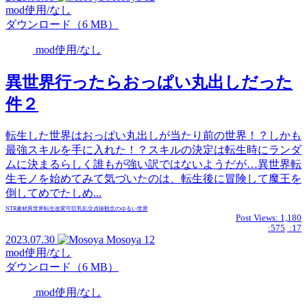
mod使用/なし
ダウンロード（6 MB）
mod使用/なし
異世界行ったらおっぱい丸出しだった
件２
転生した世界はおっぱい丸出しが当たり前の世界！？しかも
最強スキルを手に入れた！？スキルの決定は転生時にランダ
ムに決まるらしく誰もが強い訳ではないようだが…異世界転
生モノを始めてみて気づいたのは、転生後に冒険して魔王を
倒してめでたしめ...
NTR
素材
異世界転生
改変可
巨乳
乱交
貞操観念のゆるい世界
Post Views:
1,180
:575
:17
2023.07.30
Mosoya
12
mod使用/なし
ダウンロード（6 MB）
mod使用/なし