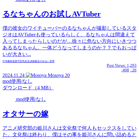
るなちゃんのお試しAVTuber
僕の彼女のワイチューバーのるなちゃんが撮影しているスタ
ジオはAVTuberも使っているらしく、るなちゃんは間違えて
入ってしまったらしいのだが…徐々に危ない方向にいきつつ
あるるなちゃん。一体どうなってしまうのか？？でもおっぱ
いが大きい...
NTR
素材
改変可
巨乳
乱交
貞操観念のゆるい世界
Post Views:
1,293
:408
:26
2024.11.24
Mosoya
20
mod使用/なし
ダウンロード（4 MB）
mod使用/なし
オタサーの嫁
アニメ研究部の姫川さんは文化祭で何人もセックスをしてい
た。文化祭は終わり、僕はその事を姫川さんに問い詰めると