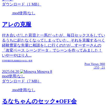
ダウンロード（1 MB）
mod使用/なし
アレの克服
付き合いだした彩音と一馬だったが、毎日セックスをしてい
るうちに起たなくなってしまっていた。それを克服するべく
経験豊富な先輩に相談をしに行くのだが…すーすーさんの
「改変ベース シーンデータ」でシーンを作ってみました！
いやーやはり人...
NTR
学園
巨乳
貞操観念のゆるい世界
Post Views:
960
:255
:21
2025.04.20
Mosoya
8
mod使用/なし
ダウンロード（7 MB）
mod使用/なし
るなちゃんのセック●OFF会