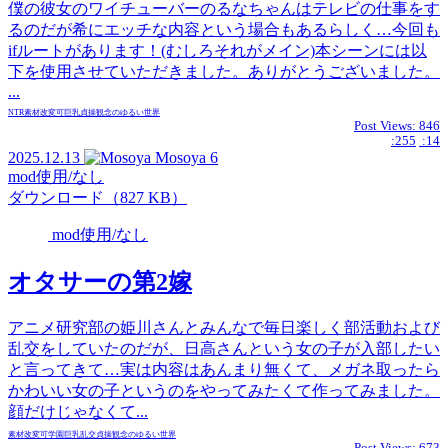
僕の彼女のワイチューバーのるなちゃんはテレビの仕事をす
るのだが希にエッチな内容という場合もあるらしく…今回も
ifルートがあります！(むしろそれがメイン)本シーンには以
下を使用させていただきました。ありがとうございました。
...
NTR
素材
改変可
巨乳
貞操観念のゆるい世界
Post Views:
846
:255
:14
2025.12.13
Mosoya
6
mod使用/なし
ダウンロード（827 KB）
mod使用/なし
オタサーの第2嫁
アニメ研究部の姫川さんとみんなで毎日楽しく部活動および
乱交をしていたのだが、日高さんという女の子が入部したい
と言ってきて…実は内容はあんまり無くて、メガネ取ったら
かわいい女の子というのをやってみたくて作ってみました。
顔だけじゃなくて...
素材
改変可
学園
巨乳
乱交
貞操観念のゆるい世界
Post Views:
673