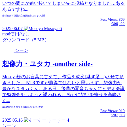
いつの間にか追い抜いてしまい先に投稿となりました…ある
あるですね...
素材
改変可
巨乳
乱交
貞操観念のゆるい世界
Post Views:
869
:306
:22
2025.06.07
Mosoya
6
mod使用/なし
ダウンロード（5 MB）
シーン
想像力・ユタカ -another side-
Mosoya様のお言葉に甘えて、作品を改変(継ぎ足し)させて頂
きました。 NTRですが胸糞ではないと思います。想像力が
豊かなユタカくん。ある日、後輩の琴音ちゃんにビデオ会議
で勉強会をしようと誘われる。 密かに想いを寄せる高峰さ
ん...
NTR
褐色
巨乳
乱交
貞操観念のゆるい世界
Post Views:
910
:207
:13
2025.05.16
すーすー
4
シーン