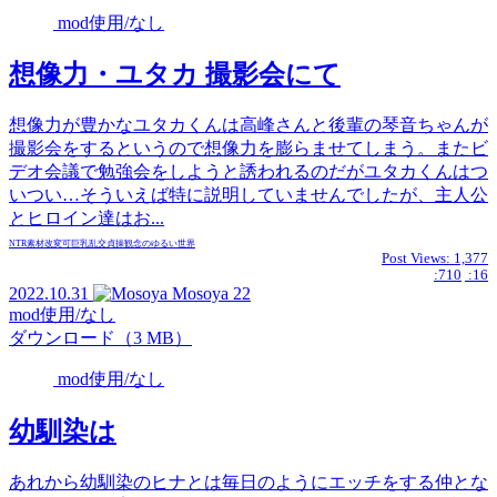
mod使用/なし
想像力・ユタカ 撮影会にて
想像力が豊かなユタカくんは高峰さんと後輩の琴音ちゃんが
撮影会をするというので想像力を膨らませてしまう。またビ
デオ会議で勉強会をしようと誘われるのだがユタカくんはつ
いつい…そういえば特に説明していませんでしたが、主人公
とヒロイン達はお...
NTR
素材
改変可
巨乳
乱交
貞操観念のゆるい世界
Post Views:
1,377
:710
:16
2022.10.31
Mosoya
22
mod使用/なし
ダウンロード（3 MB）
mod使用/なし
幼馴染は
あれから幼馴染のヒナとは毎日のようにエッチをする仲とな