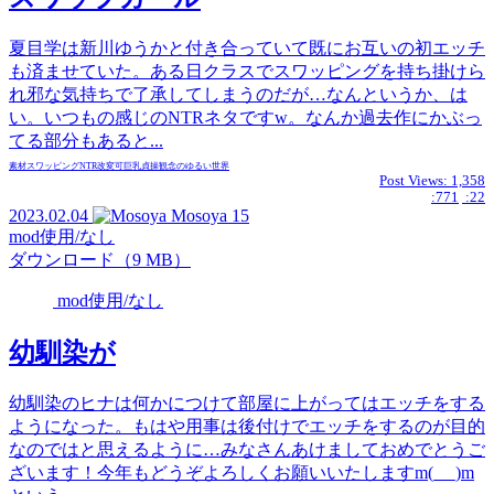
夏目学は新川ゆうかと付き合っていて既にお互いの初エッチ
も済ませていた。ある日クラスでスワッピングを持ち掛けら
れ邪な気持ちで了承してしまうのだが…なんというか、は
い。いつもの感じのNTRネタですw。なんか過去作にかぶっ
てる部分もあると...
素材
スワッピング
NTR
改変可
巨乳
貞操観念のゆるい世界
Post Views:
1,358
:771
:22
2023.02.04
Mosoya
15
mod使用/なし
ダウンロード（9 MB）
mod使用/なし
幼馴染が
幼馴染のヒナは何かにつけて部屋に上がってはエッチをする
ようになった。もはや用事は後付けでエッチをするのが目的
なのではと思えるように…みなさんあけましておめでとうご
ざいます！今年もどうぞよろしくお願いいたしますm(_ _)m