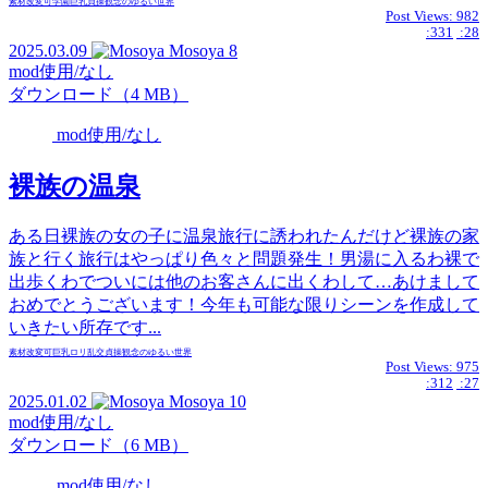
素材
改変可
学園
巨乳
貞操観念のゆるい世界
Post Views:
982
:331
:28
2025.03.09
Mosoya
8
mod使用/なし
ダウンロード（4 MB）
mod使用/なし
裸族の温泉
ある日裸族の女の子に温泉旅行に誘われたんだけど裸族の家
族と行く旅行はやっぱり色々と問題発生！男湯に入るわ裸で
出歩くわでついには他のお客さんに出くわして…あけまして
おめでとうございます！今年も可能な限りシーンを作成して
いきたい所存です...
素材
改変可
巨乳
ロリ
乱交
貞操観念のゆるい世界
Post Views:
975
:312
:27
2025.01.02
Mosoya
10
mod使用/なし
ダウンロード（6 MB）
mod使用/なし