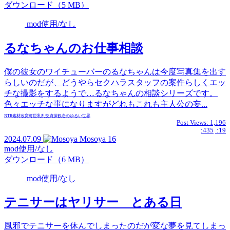
ダウンロード（5 MB）
mod使用/なし
るなちゃんのお仕事相談
僕の彼女のワイチューバーのるなちゃんは今度写真集を出す
らしいのだが、どうやらセクハラスタッフの案件らしくエッ
チな撮影をするようで…るなちゃんの相談シリーズです。
色々エッチな事になりますがどれもこれも主人公の妄...
NTR
素材
改変可
巨乳
乱交
貞操観念のゆるい世界
Post Views:
1,196
:435
:19
2024.07.09
Mosoya
16
mod使用/なし
ダウンロード（6 MB）
mod使用/なし
テニサーはヤリサー とある日
風邪でテニサーを休んでしまったのだが変な夢を見てしまっ