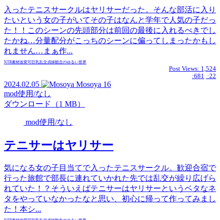
入ったテニスサークルはヤリサーだった。そんな部活に入り
たいという女の子がいてその子はなんと学年で人気の子だっ
た！！このシーンの先頭部分は前回の最後に入れるべきでし
たかね…分量配分がこっちのシーンに偏ってしまったかもし
れません…まぁ作...
NTR
素材
改変可
巨乳
乱交
貞操観念のゆるい世界
Post Views:
1,524
:681
:22
2024.02.05
Mosoya
16
mod使用/なし
ダウンロード（1 MB）
mod使用/なし
テニサーはヤリサー
気になる女の子目当てで入ったテニスサークル。歓迎合宿で
行った旅館で部長に連れていかれた先では乱交が繰り広げら
れていた！？そういえばテニサーはヤリサーというベタなネ
タをやっていなかったなと思い、初心に帰って作ってみまし
た！本シ...