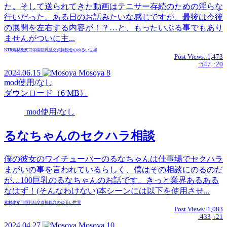
た。そして送られてきた動画はテニサー存続のための淫らな
行いだった。ある日のお話みたいな感じですが、最後は今後
の展開を左右する内容が！？…と、もったいぶる事でもあり
ませんがついに主...
NTR
素材
改変可
学園
巨乳
乱交
貞操観念のゆるい世界
Post Views:
1,473
:547
:20
2024.06.15
Mosoya
8
mod使用/なし
ダウンロード（6 MB）
mod使用/なし
るなちゃんのセクハラ相談
僕の彼女のワイチューバーのるなちゃんは仕事場でセクハラ
まがいの事を言われているらしく、僕はその相談にのるのだ
が…100巨乳のるなちゃんのお話です。きっと業界あるある
なはず！(そんなわけない)本シーンには以下を使用させ...
素材
改変可
巨乳
乱交
貞操観念のゆるい世界
Post Views:
1,083
:433
:21
2024.04.27
Mosoya
10