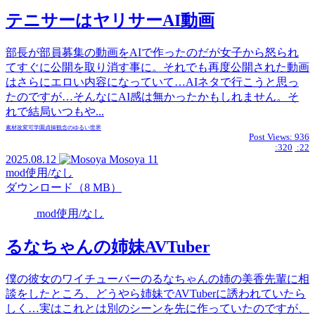
テニサーはヤリサーAI動画
部長が部員募集の動画をAIで作ったのだが女子から怒られ
てすぐに公開を取り消す事に。それでも再度公開された動画
はさらにエロい内容になっていて…AIネタで行こうと思っ
たのですが…そんなにAI感は無かったかもしれません。そ
れで結局いつもや...
素材
改変可
学園
貞操観念のゆるい世界
Post Views:
936
:320
:22
2025.08.12
Mosoya
11
mod使用/なし
ダウンロード（8 MB）
mod使用/なし
るなちゃんの姉妹AVTuber
僕の彼女のワイチューバーのるなちゃんの姉の美香先輩に相
談をしたところ、どうやら姉妹でAVTuberに誘われていたら
しく…実はこれとは別のシーンを先に作っていたのですが、