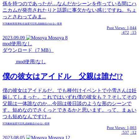
係を持つのであったが…なんだかシーンを作っている間にハ
ニカムが発売されたりと話題に事欠かない感じですね。ちょ
っとさわってみま...
NTR
素材
異世界転生
改変可
巨乳
貞操観念のゆるい世界
Post Views:
1,044
:472
:15
2023.09.09
Mosoya
8
mod使用/なし
ダウンロード（7 MB）
mod使用/なし
僕の彼女はアイドル 父親は誰だ!?
僕の彼女はアイドルだ。でも種付けイベントで小雪さんは妊
娠してしまった。これではいずれ僕の彼女も？？そしてその
父親は一体誰なのか…今回は後日談のような形のシーンで
す。短めなのでさくっとできるかと思います。って、まぁい
つも短めなんですけ...
NTR
素材
改変可
巨乳
貞操観念のゆるい世界
Post Views:
1,003
:537
:12
2023.08.05
Mosoya
12