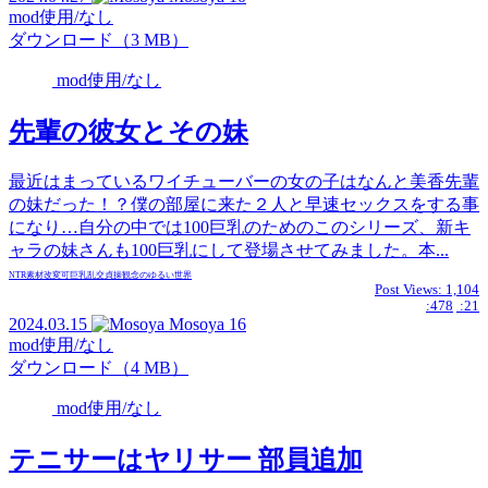
mod使用/なし
ダウンロード（3 MB）
mod使用/なし
先輩の彼女とその妹
最近はまっているワイチューバーの女の子はなんと美香先輩
の妹だった！？僕の部屋に来た２人と早速セックスをする事
になり…自分の中では100巨乳のためのこのシリーズ、新キ
ャラの妹さんも100巨乳にして登場させてみました。本...
NTR
素材
改変可
巨乳
乱交
貞操観念のゆるい世界
Post Views:
1,104
:478
:21
2024.03.15
Mosoya
16
mod使用/なし
ダウンロード（4 MB）
mod使用/なし
テニサーはヤリサー 部員追加