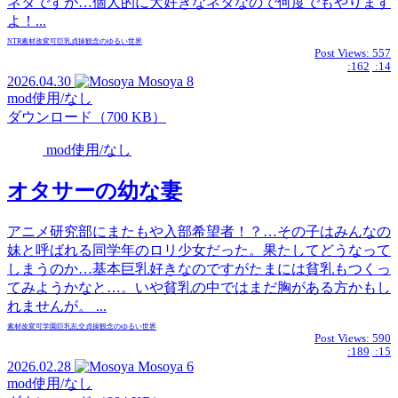
ネタですが…個人的に大好きなネタなので何度でもやります
よ！...
NTR
素材
改変可
巨乳
貞操観念のゆるい世界
Post Views:
557
:162
:14
2026.04.30
Mosoya
8
mod使用/なし
ダウンロード（700 KB）
mod使用/なし
オタサーの幼な妻
アニメ研究部にまたもや入部希望者！？…その子はみんなの
妹と呼ばれる同学年のロリ少女だった。果たしてどうなって
しまうのか…基本巨乳好きなのですがたまには貧乳もつくっ
てみようかなと…。いや貧乳の中ではまだ胸がある方かもし
れませんが。 ...
素材
改変可
学園
巨乳
乱交
貞操観念のゆるい世界
Post Views:
590
:189
:15
2026.02.28
Mosoya
6
mod使用/なし