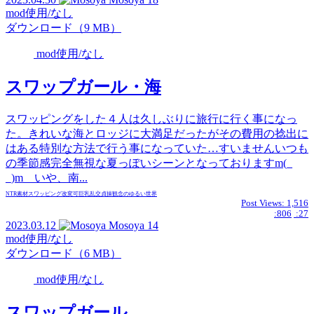
mod使用/なし
ダウンロード（9 MB）
mod使用/なし
スワップガール・海
スワッピングをした４人は久しぶりに旅行に行く事になっ
た。きれいな海とロッジに大満足だったがその費用の捻出に
はある特別な方法で行う事になっていた…すいませんいつも
の季節感完全無視な夏っぽいシーンとなっておりますm(_
_)m いや、南...
NTR
素材
スワッピング
改変可
巨乳
乱交
貞操観念のゆるい世界
Post Views:
1,516
:806
:27
2023.03.12
Mosoya
14
mod使用/なし
ダウンロード（6 MB）
mod使用/なし
スワップガール