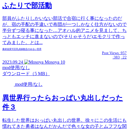
ふたりで部活動
部員がふたりしかいない部活で合宿に行く事になったのだ
が、宿の手配の手違いで布団が一つしかなく仕方がないので
半分ずつ寝る事になった…アオハル的アニメを見まして、ち
っともエッチに進まないので(そりゃそうだ)エモクリで作っ
てみました。とは...
素材
改変可
巨乳
貞操観念のゆるい世界
Post Views:
957
:383
:22
2023.09.24
Mosoya
10
mod使用/なし
ダウンロード（5 MB）
mod使用/なし
異世界行ったらおっぱい丸出しだった
件３
転生した世界はおっぱい丸出しの世界。徐々にこの生活にも
慣れてきた勇者はなんだかんだで色々な女の子とムフフな関