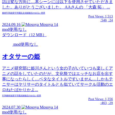
話は変な方向に…本シーンには以下を使用させていただきま
した。ありがとうございました。 AAさんの 「大森 拓」 ...
素材
NTR
改変可
学園
乱交
貞操観念のゆるい世界
Post Views:
1,513
:546
:24
2024.09.16
Mosoya
14
mod使用/なし
ダウンロード（12 MB）
mod使用/なし
オタサーの姫
アニメ研究部に姫川さんという女の子がいていつも楽しくア
ニメの話をしていたのだが、文化祭ではエッチなお店を出す
事になったらしく…ベタなタイトルですいません…しかもテ
ニサーはヤリサーのタイトルとも似ていてサークル活動のエ
ロねたばかりかよ...
NTR
素材
改変可
学園
貞操観念のゆるい世界
Post Views:
1,356
:463
:29
2024.07.30
Mosoya
14
mod使用/なし