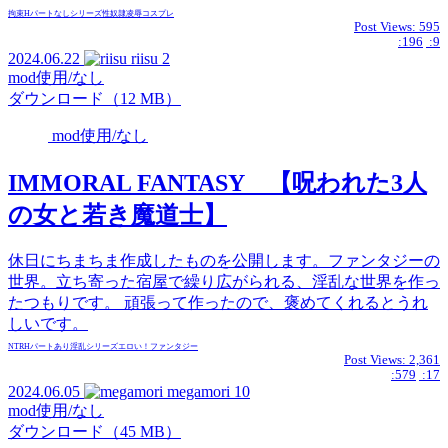
拘束
Hパートなし
シリーズ
性奴隷
凌辱
コスプレ
Post Views:
595
:196
:9
2024.06.22
riisu
2
mod使用/なし
ダウンロード（12 MB）
mod使用/なし
IMMORAL FANTASY 【呪われた3人
の女と若き魔道士】
休日にちまちま作成したものを公開します。ファンタジーの
世界。立ち寄った宿屋で繰り広がられる、淫乱な世界を作っ
たつもりです。 頑張って作ったので、褒めてくれるとうれ
しいです。
NTR
Hパートあり
淫乱
シリーズ
エロい！
ファンタジー
Post Views:
2,361
:579
:17
2024.06.05
megamori
10
mod使用/なし
ダウンロード（45 MB）