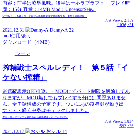
内容：前半は凌辱風味。後半は一応ラブラブＨ。 プレイ時
間：15分 容量：14MB Mod：UncensorSele...
NTR
Hパートあり
シリーズ
母親
人妻
利用可
改変可
和姦
鬼畜・鬼畜系
凌辱
寝取り
Post Views:
2,159
:1036
:21
2021.12.31
Danny-A
22
mod使用/あり
ダウンロード（4 MB）
シーン
搾精戦士スペルレディ！ 第５話「イ
ケない搾精」
※遮蔽表示OFF推奨。・MODにてパート制限を解除してあ
りますが、MOD無しでもプレイする分には問題ありませ
ん。全７話構成の予定です。ついにあの凌辱顔が動き出
す・・・軽く中身はチェックしました...
脅迫
シリーズ
コメディ
寝取られ
幼馴染
変身ヒロイン
パロディ
Post Views:
1,834
:592
:26
2021.12.17
おシル
14