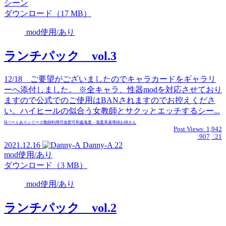
シーン
ダウンロード（17 MB）
mod使用/あり
ランチパック vol.3
12/18 ご要望がございましたのでキャラカードをギャラリ
ーへ添付しました。 ※全キャラ、性器modを対応させており
ますので公式でのご使用はBANされますのでお控えくださ
い。ハイヒールの似合う女教師とサクッとエッチするシー...
Hパートあり
シリーズ
教師
利用可
改変可
和姦
鬼畜・鬼畜系
凌辱
姉
お姉さん
Post Views:
1,942
:907
:21
2021.12.16
Danny-A
22
mod使用/あり
ダウンロード（3 MB）
mod使用/あり
ランチパック vol.2