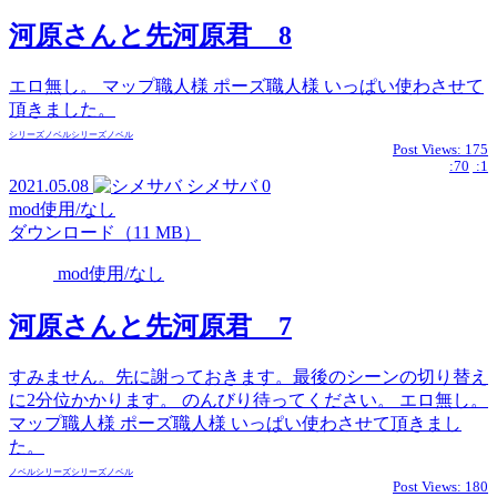
河原さんと先河原君 8
エロ無し。 マップ職人様 ポーズ職人様 いっぱい使わさせて
頂きました。
シリーズ
ノベル
シリーズ
ノベル
Post Views:
175
:70
:1
2021.05.08
シメサバ
0
mod使用/なし
ダウンロード（11 MB）
mod使用/なし
河原さんと先河原君 7
すみません。先に謝っておきます。最後のシーンの切り替え
に2分位かかります。 のんびり待ってください。 エロ無し。
マップ職人様 ポーズ職人様 いっぱい使わさせて頂きまし
た。
ノベル
シリーズ
シリーズ
ノベル
Post Views:
180