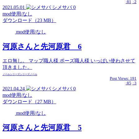
:81
:2
2021.05.01
シメサバ
0
mod使用/なし
ダウンロード（23 MB）
mod使用/なし
河原さんと先河原君 6
エロ無し。 マップ職人様 ポーズ職人様 いっぱい使わさせて
頂きました。
ノベル
シリーズ
シリーズ
ノベル
Post Views:
191
:85
:3
2021.04.24
シメサバ
0
mod使用/なし
ダウンロード（27 MB）
mod使用/なし
河原さんと先河原君 5