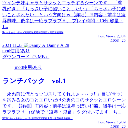
ツインテ妹キャラとサクッとエッチするシーンです。 「貧
乳好き」「ちっさい子に酷いことしたい」「ちっさい子に酷
いことされたい」という方向けｗ【詳細】 H内容：前半は凌
辱風味。後半は一応ラブラブＨ。 プレイ時間：10分 容量：
1...
Hパートあり
シリーズ
利用可
改変可
和姦
鬼畜・鬼畜系
凌辱
妹
Post Views:
2,034
:1053
:25
2021.11.23
Danny-A
28
mod使用/あり
ダウンロード（3 MB）
mod使用/あり
ランチパック vol.1
「死ぬ前に俺とセッ〇スしてくれよぉ～～ッ!!」自〇(サツ)
を試みる女のコとエロいだけの男のコのサクッとエロシーン
です。【詳細】 H内容：前半は凌辱っぽい和姦。後半は一応
ラブラブＨ （保険で「凌辱・鬼畜」タグ付いてます。ち...
NTR
Hパートあり
シリーズ
利用可
改変可
和姦
鬼畜・鬼畜系
凌辱
寝取り
Post Views:
1,939
:1088
:20