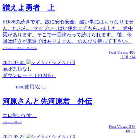
讃えよ勇者 上
ED8/8の続きです。故に安心安全。酷い事にはもうなりませ
ん。たぶん。 マップいっぱい使わせてもらいました。 途中
栞があります。そこで一旦終わって続けられます。 後、今
回は続きが来週ではありません。 のんびり待って下さい。
ノベル
シリーズ
シリーズ
ノベル
Post Views:
488
:118
:14
2021.07.05
シメサバ
0
mod使用/なし
ダウンロード（10 MB）
mod使用/なし
河原さんと先河原君 外伝
エロ無いです。
シリーズ
シリーズ
Post Views:
218
:69
:3
2021.05.22
シメサバ
0