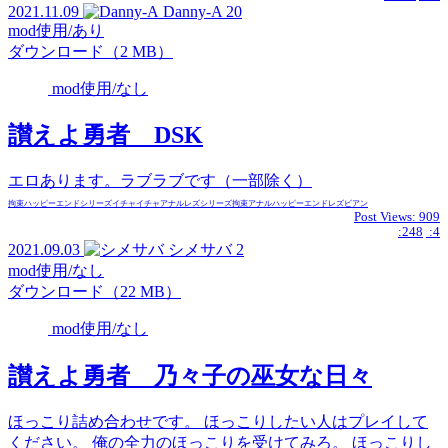
2021.11.09
Danny-A
20
mod使用/あり
ダウンロード（2 MB）
mod使用/なし
讃えよ勇者 DSK
エロあります。ラブラブです（一部除く）
拘束
ハッピーエンド
シリーズ
イチャイチャ
アナル
レズ
シリーズ
拘束
アナル
ハッピーエンド
レズビアン
Post Views:
909
:248
:4
2021.09.03
シメサバ
2
mod使用/なし
ダウンロード（22 MB）
mod使用/なし
讃えよ勇者 乃々子の巫女な日々
ほっこり詰め合わせです。 ほっこりしたい人はプレイして
ください。 俺の全力のほっこりを受けてみろ。 ほっこりし