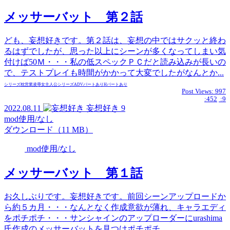
メッサーバット 第２話
ども、妄想好きです。第２話は、妄想の中ではサクッと終わ
るはずでしたが、思った以上にシーンが多くなってしまい気
付けば50Ｍ・・・私の低スペックＰＣだと読み込みが長いの
で、テストプレイも時間がかかって大変でしたがなんとか...
シリーズ
枕営業
凌辱
女主人公
シリーズ
ADVパートあり
Hパートあり
Post Views:
997
:452
:9
2022.08.11
妄想好き
9
mod使用/なし
ダウンロード（11 MB）
mod使用/なし
メッサーバット 第１話
お久しぶりです。妄想好きです。前回シーンアップロードか
ら約５カ月・・・なんとなく作成意欲が薄れ、キャラエディ
をポチポチ・・・サンシャインのアップローダーにurashima
氏作成のメッサーバットを見つけポチポチ...