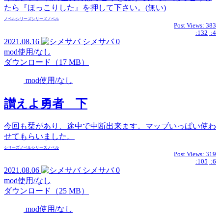
たら『ほっこりした』を押して下さい。(無い)
ノベル
シリーズ
シリーズ
ノベル
Post Views:
383
:132
:4
2021.08.16
シメサバ
0
mod使用/なし
ダウンロード（17 MB）
mod使用/なし
讃えよ勇者 下
今回も栞があり、途中で中断出来ます。マッブいっぱい使わ
せてもらいました。
シリーズ
ノベル
シリーズ
ノベル
Post Views:
319
:105
:6
2021.08.06
シメサバ
0
mod使用/なし
ダウンロード（25 MB）
mod使用/なし