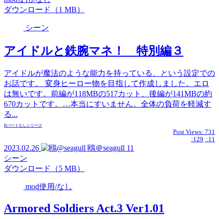
ダウンロード（1 MB）
シーン
アイドルと鉄腕マネ！ 特別編３
アイドルが魔法のような能力を持っている、という設定での
お話です。 変身ヒーロー物を目指して作成しました。エロ
は無いです。前編が118MBの517カット、後編が141MBの約
670カットです。…本当にすいません。全体の負荷を軽減す
る...
Hパートなし
シリーズ
Post Views:
731
:129
:11
2023.02.26
鴎＠seagull
11
シーン
ダウンロード（5 MB）
mod使用/なし
Armored Soldiers Act.3 Ver1.01