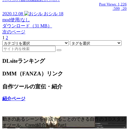
シリーズ
コメディ
寝取られ
幼馴染
変身ヒロイン
パロディ
Post Views:
1,226
:599
:20
2020.12.08
おシル
18
mod使用/なし
ダウンロード（31 MB）
次のページ
1
2
DLsiteランキング
DMM（FANZA）リンク
自作ツールの宣伝・紹介
紹介ページ
動きのあるシーンを作成することのできる自作の３Dスタジ
オツール、Crend紹介動画_Part1