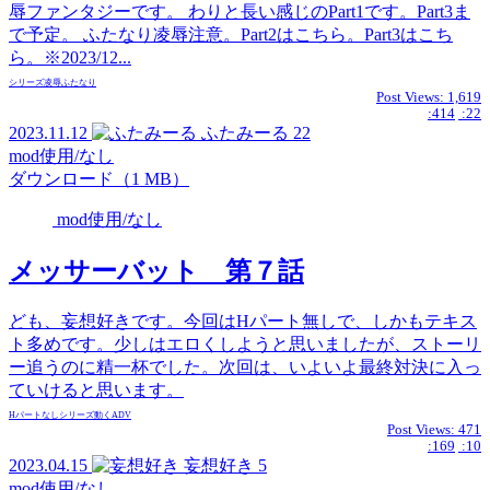
辱ファンタジーです。 わりと長い感じのPart1です。Part3ま
で予定。 ふたなり凌辱注意。Part2はこちら。Part3はこち
ら。※2023/12...
シリーズ
凌辱
ふたなり
Post Views:
1,619
:414
:22
2023.11.12
ふたみーる
22
mod使用/なし
ダウンロード（1 MB）
mod使用/なし
メッサーバット 第７話
ども、妄想好きです。今回はHパート無しで、しかもテキス
ト多めです。少しはエロくしようと思いましたが、ストーリ
ー追うのに精一杯でした。次回は、いよいよ最終対決に入っ
ていけると思います。
Hパートなし
シリーズ
動くADV
Post Views:
471
:169
:10
2023.04.15
妄想好き
5
mod使用/なし