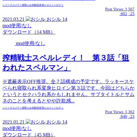
シリーズ
コメディ
寝取られ
幼馴染
変身ヒロイン
パロディ
Post Views:
1,507
:602
:25
2021.03.21
おシル
14
mod使用/なし
ダウンロード（14 MB）
mod使用/なし
搾精戦士スペルレディ！ 第３話「狙
われたスペルマン」
※遮蔽表示OFF推奨。全７話構成の予定です。ラッキースケ
ベられ寝取られ系変身ヒロイン第３話です。今回はどちらか
というとセクハラれ系かもしれません。サブタイトルとサム
ネのことを考えるとやや詐欺感...
シリーズ
コメディ
寝取られ
幼馴染
変身ヒロイン
パロディ
Post Views:
1,362
:640
:23
2021.01.21
おシル
14
mod使用/なし
ダウンロード（45 MB）