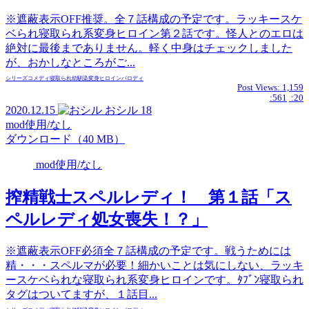
※遮蔽表示OFF推奨。全７話構成の予定です。ラッキースケ
ベられ寝取られ系変身ヒロイン第２話です。怪人とのエロは
絶対に最後までありません。軽く中身はチェックしました
が、おかしなところがご...
シリーズ
コメディ
寝取られ
幼馴染
変身ヒロイン
パロディ
Post Views:
1,159
:561
:20
2020.12.15
おシル
18
mod使用/なし
ダウンロード（40 MB）
mod使用/なし
搾精戦士スペルレディ！ 第１話「ス
ペルレディ処女喪失！？」
※遮蔽表示OFF必須全７話構成の予定です。戦うためには
精・・・スペルマが必要！細かいことは気にしない、ラッキ
ースケベられな寝取られ系変身ヒロインです。ﾀﾌﾞﾝ寝取られ
タグはついてますが、１話目...