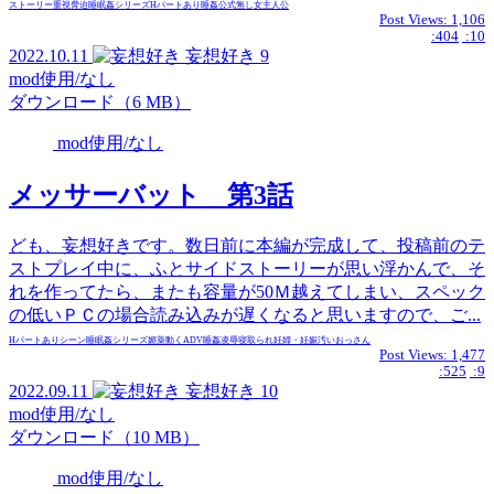
ストーリー重視
脅迫
睡眠姦
シリーズ
Hパートあり
睡姦
公式無し
女主人公
Post Views:
1,106
:404
:10
2022.10.11
妄想好き
9
mod使用/なし
ダウンロード（6 MB）
mod使用/なし
メッサーバット 第3話
ども、妄想好きです。数日前に本編が完成して、投稿前のテ
ストプレイ中に、ふとサイドストーリーが思い浮かんで、そ
れを作ってたら、またも容量が50Ｍ越えてしまい、スペック
の低いＰＣの場合読み込みが遅くなると思いますので、ご...
Hパートあり
シーン
睡眠姦
シリーズ
媚薬
動くADV
睡姦
凌辱
寝取られ
妊婦・妊娠
汚いおっさん
Post Views:
1,477
:525
:9
2022.09.11
妄想好き
10
mod使用/なし
ダウンロード（10 MB）
mod使用/なし