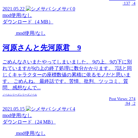
:137
:4
2021.05.22
シメサバ
0
mod使用/なし
ダウンロード（4 MB）
mod使用/なし
河原さんと先河原君 9
ごめんなさいまたやってしまいました。 9の上、9の下に別
れていますが9の上の終了処理に数分かかります。 7話と同
じくキャラクターの座標数値の累積に依るモノだと思いま
す。 ごめんね。 最終話です。苦情、批判、ツッコミ、質
問、感想なんで...
ノベル
シリーズ
シリーズ
ノベル
Post Views:
274
:94
:2
2021.05.15
シメサバ
4
mod使用/なし
ダウンロード（24 MB）
mod使用/なし