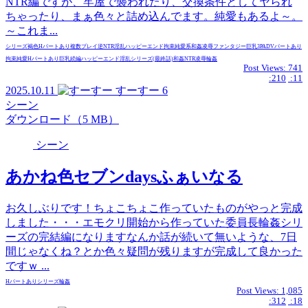
NTR編ですが、牢屋で襲われたり、交換条件としてヤられ
ちゃったり、まぁ色々と詰め込んでます。純愛もあるよ～。
～これま...
シリーズ
褐色
Hパートあり
複数プレイ
逆NTR
淫乱
ハッピーエンド
拘束
純愛系
和姦
凌辱
ファンタジー
巨乳
3P
ADVパートあり
拘束
純愛
Hパートあり
巨乳
続編
ハッピーエンド
淫乱
シリーズ(最終話)
和姦
NTR
凌辱
輪姦
Post Views:
741
:210
:11
2025.10.11
すーすー
6
シーン
ダウンロード（5 MB）
シーン
あかね色セブンdaysふぁいなる
お久しぶりです！ちょこちょこ作っていたものがやっと完成
しました・・・エモクリ開始から作っていた委員長輪姦シリ
ーズの完結編になりますなんか話が続いて無いような、7日
間じゃなくね？とか色々疑問が残りますが完成して良かった
ですｗ ...
Hパートあり
シリーズ
輪姦
Post Views:
1,085
:312
:18