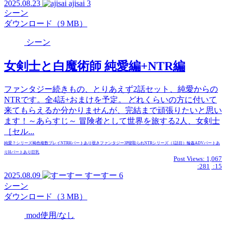
2025.08.23
ajisai
3
シーン
ダウンロード（9 MB）
シーン
女剣士と白魔術師 純愛編+NTR編
ファンタジー続きもの、とりあえず2話セット、純愛からの
NTRです。全4話+おまけを予定。 どれくらいの方に付いて
来てもらえるか分かりませんが、完結まで頑張りたいと思い
ます！～あらすじ～ 冒険者として世界を旅する2人、女剣士
［セル...
純愛？
シリーズ
褐色
複数プレイ
NTR
Hパートあり
覗き
ファンタジー
3P
寝取られ
NTR
シリーズ（1話目）
輪姦
ADVパートあ
り
Hパートあり
巨乳
Post Views:
1,067
:281
:15
2025.08.09
すーすー
6
シーン
ダウンロード（3 MB）
mod使用/なし