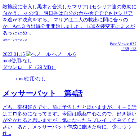
敵施設に潜入し黒木と合流したマリアはセシリア達の救助に
向かう。 その頃、明日香は自分の命を捨ててでもセシリア
を逃がす決意をする。 マリアは二人の救出に間に合うの
か、Act.３救出編公開開始しました。 1/30衣装変更にミスが
あったため...
ロボット
シリーズ
レズ
Post Views:
837
:239
:13
2023.01.15
へノール
6
mod使用/なし
ダウンロード（29 MB）
mod使用/なし
メッサーバット 第4話
ども、妄想好きです。前に予告したと思いますが、４～５話
はエロ多めになってます。今回は眠姦中心なので、好き嫌い
が分かれると思いますが、気になったらプレイしてみてくだ
さい。あと、メッサーバット作成に飽きた時に、少しづつ
作...