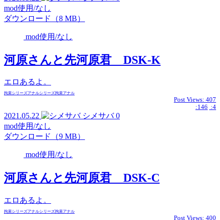
mod使用/なし
ダウンロード（8 MB）
mod使用/なし
河原さんと先河原君 DSK-K
エロあるよ。
拘束
シリーズ
アナル
シリーズ
拘束
アナル
Post Views:
407
:146
:4
2021.05.22
シメサバ
0
mod使用/なし
ダウンロード（9 MB）
mod使用/なし
河原さんと先河原君 DSK-C
エロあるよ。
拘束
シリーズ
アナル
シリーズ
拘束
アナル
Post Views:
400