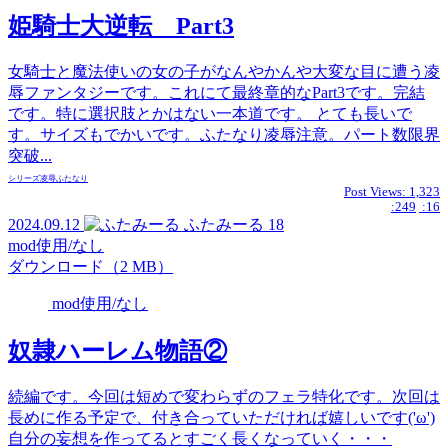
姫騎士大逆転 Part3
女騎士と魔法使いの女の子がなんやかんや大変な目に遭う凌
辱ファンタジーです。これにて最終章的なPart3です。完結
です。特に選択肢とかはない一本道です。 とても長いで
す。サイズもでかいです。ふたなり凌辱注意。パート数限界
突破...
シリーズ
凌辱
ふたなり
Post Views:
1,323
:249
:16
2024.09.12
ふたみーる
18
mod使用/なし
ダウンロード（2 MB）
mod使用/なし
奴隷ハーレム物語②
続編です。今回は短めで変わらずのフェラ特化です。次回は
長めに作る予定で、付き合っていただければ嬉しいです('ω')
自分の妄想を作ってるとすごく長くなっていく・・・