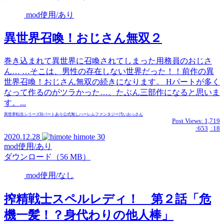
mod使用/あり
異世界召喚！おじさん無双２
巻き込まれて異世界に召喚されてしまった用務員のおじさ
ん… …そこは、男性の存在しない世界だった！！前作の異
世界召喚！おじさん無双の続きになります。 Hパートが多く
なって作るのがツラかった…。たぶん三部作になると思いま
す。...
異世界転生
シリーズ
Hパートあり
公式無し
ハーレム
ファンタジー
汚いおっさん
Post Views:
1,719
:653
:18
2020.12.28
himote
30
mod使用/あり
ダウンロード（56 MB）
mod使用/なし
搾精戦士スペルレディ！ 第２話「危
機一髪！？身代わりの他人棒」