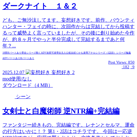
ダークナイト １＆２
ども、ご無沙汰してます。妄想好きです。前作、バウンティ
ハンター・フェイの時に、次回作からは完結してから投稿す
るって威勢よく言っていましたが、その後に創り始めた今作
が、約８ヶ月でやっと半分完成して完結するまであと何
年？...
18禁
Hパートあり
脅迫
シリーズ
動くADV
改変可
凌辱
女主人公
処女
続くかも
凌辱
アナル
シリーズ（1話目）
シリーズ
輪姦
ADVパートあり
Hパートあり
Post Views:
850
:182
:9
2025.12.07
妄想好き
2
mod使用/なし
ダウンロード（4 MB）
シーン
女剣士と白魔術師 逆NTR編+完結編
ファンタジー続きもの、完結編です。レナンとセルマ、運命
の行方はいかに！？ 第1・2話はコチラです。 今回は一応逆