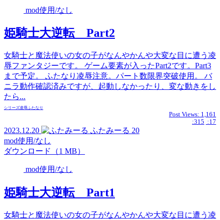
mod使用/なし
姫騎士大逆転 Part2
女騎士と魔法使いの女の子がなんやかんや大変な目に遭う凌
辱ファンタジーです。 ゲーム要素が入ったPart2です。Part3
まで予定。 ふたなり凌辱注意。パート数限界突破使用。 バ
ニラ動作確認済みですが、起動しなかったり、変な動きをし
たら...
シリーズ
凌辱
ふたなり
Post Views:
1,161
:315
:17
2023.12.20
ふたみーる
20
mod使用/なし
ダウンロード（1 MB）
mod使用/なし
姫騎士大逆転 Part1
女騎士と魔法使いの女の子がなんやかんや大変な目に遭う凌