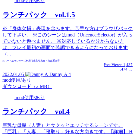
mod使用/あり
ランチパック vol.1.5
※「身体欠損」表現を含みます。苦手な方はブラウザバック
して下さい。 ※このシーンはmod（UncencerSelector）が入っ
ていないと遊べません。 ※対応しているか分からない方
は、プレイ最初の画面で確認できるようになっております
（...
Hパートあり
シリーズ
利用可
改変可
鬼畜・鬼畜系
凌辱
Post Views:
1,437
:474
:3
2022.01.05
Danny-A
4
mod使用/あり
ダウンロード（2 MB）
mod使用/あり
ランチパック vol.4
巨乳な母親（人妻）とサクッとエッチするシーンです。
「巨乳」「人妻」「寝取り」好きな方向きです。【詳細】 H