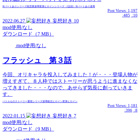
Hパートあり
シリーズ
枕営業
凌辱
変身ヒロイン
シリーズ（1話目）
Hパートあり
凌辱
Post Views:
1,197
:485
:10
2022.06.27
妄想好き
10
mod使用/なし
ダウンロード（7 MB）
mod使用/なし
フラッシュ 第３話
今回、オリキャラを投入してみました！が・・・登場人物が
増えすぎて、８人枠ではストーリーが思うように進まなくな
ってきました・・・なので、あせらず気長に創っていきま
す。
バトルもの
ストーリー重視
シリーズ
凌辱
敗北ヒロイン
変身ヒロイン
Post Views:
1,181
:396
:8
2022.01.15
妄想好き
7
mod使用/なし
ダウンロード（9 MB）