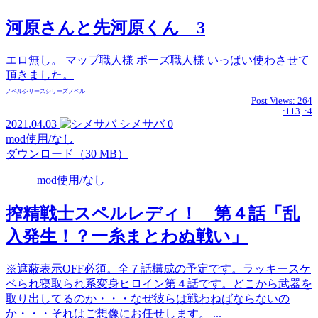
河原さんと先河原くん 3
エロ無し。 マップ職人様 ポーズ職人様 いっぱい使わさせて
頂きました。
ノベル
シリーズ
シリーズ
ノベル
Post Views:
264
:113
:4
2021.04.03
シメサバ
0
mod使用/なし
ダウンロード（30 MB）
mod使用/なし
搾精戦士スペルレディ！ 第４話「乱
入発生！？一糸まとわぬ戦い」
※遮蔽表示OFF必須。全７話構成の予定です。ラッキースケ
ベられ寝取られ系変身ヒロイン第４話です。どこから武器を
取り出してるのか・・・なぜ彼らは戦わねばならないの
か・・・それはご想像にお任せします。 ...