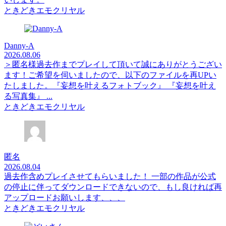
ときどきエモクリヤル
Danny-A
2026.08.06
＞匿名様過去作までプレイして頂いて誠にありがとうござい
ます！ご希望を伺いましたので、以下のファイルを再UPい
たしました。『妄想を叶えるフォトブック』 『妄想を叶え
る写真集』 ...
ときどきエモクリヤル
匿名
2026.08.04
過去作含めプレイさせてもらいました！ 一部の作品が公式
の停止に伴ってダウンロードできないので、もし良ければ再
アップロードお願いします、、、
ときどきエモクリヤル