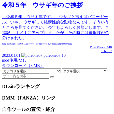
令和５年 ウサギ年のご挨拶
令和５年、ウサギ年です。 ウサギと言えばバニーガー
ル。いや、 ウサギって結構性的な動物なんです。そういう
ところを見てください。 今年もよろしくお願いします。＊
追記 １／１にアップしましたが、その時には選択肢が色
分けされた、...
短編（1話完結）
公式無し
ADVパートあり
Hパートあり
女のみ
選択
感想求
短編
Post Views:
440
:168
:7
2023.01.01
pureone07
10
mod使用/なし
ダウンロード（3 MB）
DLsiteランキング
DMM（FANZA）リンク
自作ツールの宣伝・紹介