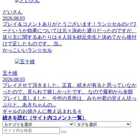
どいさん
2026.08.03
プレイ＆コメントありがとうございます！ラン☆セルのパワ
ーというか効果については元々決めた通りだったのですが、
送り主に関するあたりは４人目を砂丘先生と決めてから後付
けで足したものです。 当...
かっこいいラン☆セル
五十雄
2026.08.03
プレイさせて頂きました。正直、続きが有ると思っていなか
ったので、見られて嬉しかったです。 なので最初から全部
プレイし直しました。今作の見所は、みちや君の甘えん坊っ
ぷりと、あきちゃんの...
ギャルのお姉さんに教え込まれる４
続きを読む（サイト内コメント一覧）