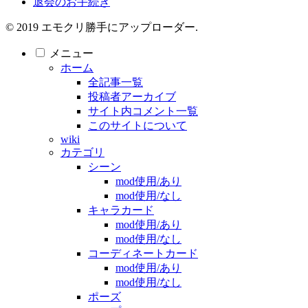
退会のお手続き
© 2019 エモクリ勝手にアップローダー.
メニュー
ホーム
全記事一覧
投稿者アーカイブ
サイト内コメント一覧
このサイトについて
wiki
カテゴリ
シーン
mod使用/あり
mod使用/なし
キャラカード
mod使用/あり
mod使用/なし
コーディネートカード
mod使用/あり
mod使用/なし
ポーズ