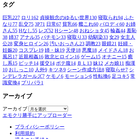
タグ
巨乳
227
ロリ
162
貞操観念のゆるい世界
130
寝取られ
94
ふた
なり
77
乱交
75
3P
71
日常
67
貧乳
66
艦これ
60
パロディ
60
お姉
さん
55
Hなし
55
レズ
52
Hシーン
48
おねショタ
45
輪姦
44
羞恥
38
姉
37
アナル
35
パチモン
33
寝取り
33
幼馴染
33
女
29
女主人
公
28
変身ヒロイン
26
汚いおっさん
23
調教
23
眼鏡
21
妊婦・
妊娠
20
コスプレ
19
姉・妹
19
天使
18
悪魔
18
メイドさん
18
お
風呂
17
近親相姦
16
敗北ヒロイン
16
ゲーム
15
オナニー
15
癒
し系
15
ビッチ
14
援交
14
ボテ腹
14
ＢＬ
13
妹
12
メカ娘
11
痴漢
10
おしっこ
10
人外
9
キツネ
9
シーン作成方法
8
寝取らせ
7
シ
ンデレラガールズ
7
ケモノ
6
モーション
6
性転換
6
足コキ
5
常
識変換
4
プリパラ
1
アーカイブ
アーカイブ
エモクリ勝手にアップローダー
プライバシーポリシー
利用規約