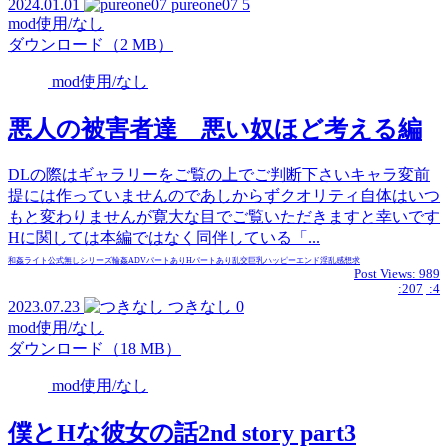
2024.01.01
pureone07
5
mod使用/なし
ダウンロード（2 MB）
mod使用/なし
悪人の被害者達 悪い奴ほど考える編
DLの際はギャラリーをご覧の上でご判断下さいキャラ変前
提には作っていませんのであしからずクオリティ自体はいつ
もと変わりませんが寛大な目でご覧いただきますと幸いです
Hに関しては本編ではなく同伴している「...
和姦
ライト
公式無し
シリーズ
輪姦
ADVパートあり
Hパートあり
乱交
巨乳
ハッピーエンド
淫乱
感想求
Post Views:
989
:207
:4
2023.07.23
つきなし
0
mod使用/なし
ダウンロード（18 MB）
mod使用/なし
僕とHな彼女の話2nd story part3