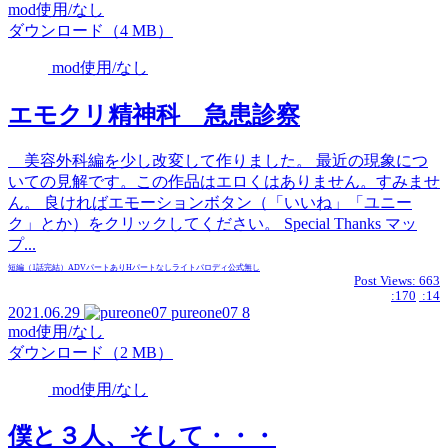
mod使用/なし
ダウンロード（4 MB）
mod使用/なし
エモクリ精神科 急患診察
美容外科編を少し改変して作りました。 最近の現象につ
いての見解です。この作品はエロくはありません。すみませ
ん。 良ければエモーションボタン（「いいね」「ユニー
ク」とか）をクリックしてください。 Special Thanks マッ
プ...
短編（1話完結）
ADVパートあり
Hパートなし
ライト
パロディ
公式無し
Post Views:
663
:170
:14
2021.06.29
pureone07
8
mod使用/なし
ダウンロード（2 MB）
mod使用/なし
僕と３人、そして・・・