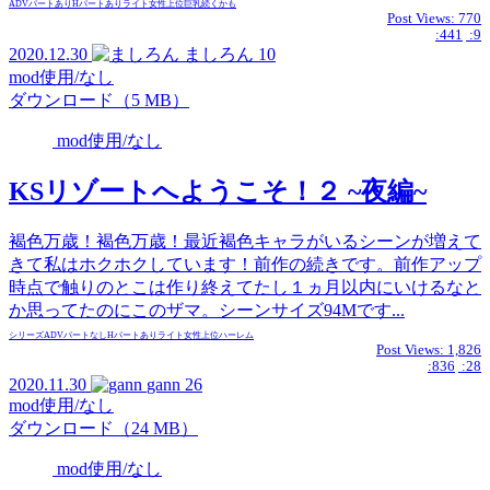
ADVパートあり
Hパートあり
ライト
女性上位
巨乳
続くかも
Post Views:
770
:441
:9
2020.12.30
ましろん
10
mod使用/なし
ダウンロード（5 MB）
mod使用/なし
KSリゾートへようこそ！２ ~夜編~
褐色万歳！褐色万歳！最近褐色キャラがいるシーンが増えて
きて私はホクホクしています！前作の続きです。前作アップ
時点で触りのとこは作り終えてたし１ヵ月以内にいけるなと
か思ってたのにこのザマ。シーンサイズ94Mです...
シリーズ
ADVパートなし
Hパートあり
ライト
女性上位
ハーレム
Post Views:
1,826
:836
:28
2020.11.30
gann
26
mod使用/なし
ダウンロード（24 MB）
mod使用/なし