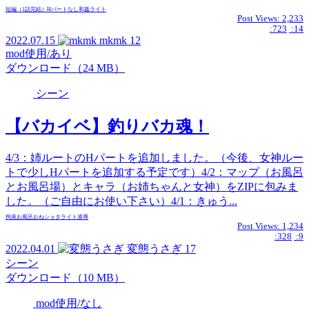
短編（1話完結）
Hパートなし
和姦
ライト
Post Views:
2,233
:723
:14
2022.07.15
mkmk
12
mod使用/あり
ダウンロード（24 MB）
シーン
【バカイベ】釣りバカ魂！
4/3：姉ルートのHパートを追加しました。（今後、女神ルー
トで少しHパートを追加する予定です）4/2：マップ（お風呂
とお風呂場）とキャラ（お姉ちゃんと女神）をZIPに包みま
した。（ご自由にお使い下さい）4/1：きゅう...
拘束
お風呂
おねショタ
ライト
凌辱
Post Views:
1,234
:328
:9
2022.04.01
変態うさぎ
17
シーン
ダウンロード（10 MB）
mod使用/なし