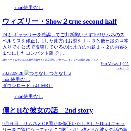
mod使用/なし
ウィズリー・Show２true second half
DLはギャラリーを確認してご判断願います10/3サムネのス
ペルミスを修正しました此方はお題を１～３と後日談の４本
入りです公式で投稿しているのは此方のお題１～２の内容を
１つにしたコンパクト版です...
ADVパートあり
女のみ
感想求
和姦
ライト
乱交
巨乳
ハッピーエンド
シリーズ(最終話)
レズビアン
Post Views:
1,005
:240
:6
2022.09.28
つきなし
2
mod使用/なし
ダウンロード（41 MB）
mod使用/なし
僕とHな彼女の話 2nd story
9月６日：サムネとOP周りを修正いたしましたDLはギャラ
リーをご覧になってからご判断下さい僕とHな彼女の話の新