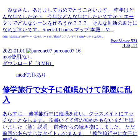
みなさん、あけましておめでとうございます。 昨年はど
んな年でしたか？ 今年はどんな年にしたいですか？ エモ
クリでどんなシーンを作ろうか？？？ そんな判断の助けに
なれば幸いです。Special Thanks マップ 本殿：M...
短編（1話完結）
ADVパートあり
Hパートあり
感想求
コスプレ
ライト
短編
パロディ
公式無し
Post Views:
531
:166
:14
2022.01.01
pureone07
16
mod使用/なし
ダウンロード（3 MB）
mod使用/あり
修学旅行で女子に催眠かけて部屋に乱
入
あらすじ： 修学旅行中に催眠を使い、クラスメイトにエッ
チなことをします。 ※書いてて何の知的さもない文だと思
いました（笑）説明： 前作からの続き物にしました。 ただ
前回のあらすじはタイトルのまんま、「修学旅行中に女子に
催眠か...