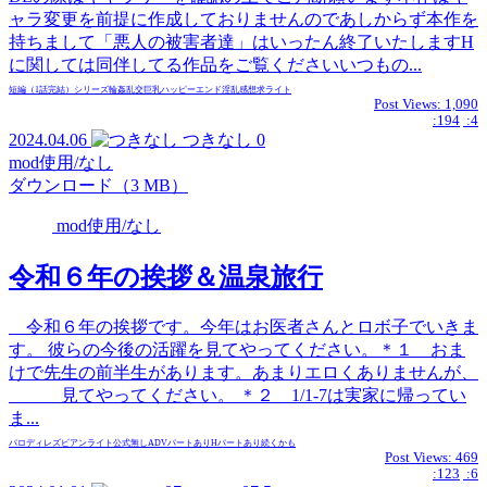
ャラ変更を前提に作成しておりませんのであしからず本作を
持ちまして「悪人の被害者達」はいったん終了いたしますH
に関しては同伴してる作品をご覧くださいいつもの...
短編（1話完結）
シリーズ
輪姦
乱交
巨乳
ハッピーエンド
淫乱
感想求
ライト
Post Views:
1,090
:194
:4
2024.04.06
つきなし
0
mod使用/なし
ダウンロード（3 MB）
mod使用/なし
令和６年の挨拶＆温泉旅行
令和６年の挨拶です。今年はお医者さんとロボ子でいきま
す。 彼らの今後の活躍を見てやってください。＊１ おま
けで先生の前半生があります。あまりエロくありませんが、
見てやってください。 ＊２ 1/1-7は実家に帰ってい
ま...
パロディ
レズビアン
ライト
公式無し
ADVパートあり
Hパートあり
続くかも
Post Views:
469
:123
:6