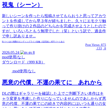
視鬼（シーン）
新しいシーンを作ったら投稿させてもらおうと思ってアカウ
ントを作成してから早３年が経ちました。久々にエモクリ触
って作り掛けの２作品のどちらかを完成させようとしたので
すが、いろいろともう無理でした（笑）という訳で、過去作
で申し訳ありませ...
Hパートあり
複数のエンディング
ライト
短編（1話完結）
ADVパートあり
Post Views:
875
:133
:8
2026.05.24
gs
8
mod使用/なし
ダウンロード（999 KB）
mod使用/なし
悪意の代償、不運の果てに あれから
DLの際はギャラリーを確認した上でご判断下さい本作はキ
ャラ変更を考慮した作りになっていませんのであしからず悪
意の代償、不運の果てにの続きで内容的にはいつも通りの女