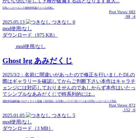
がいい思いをして下種が破滅する話となります寛大...
巨乳
ハッピーエンド
感想求
和姦
ライト
公式無し
Post Views:
682
:98
:4
2025.05.13
つきなし
0
mod使用/なし
ダウンロード（975 KB）
mod使用/なし
Ghost leg あみだくじ
2025/3/2：名前に間違いがあったので修正を行いましたDLの
際はギャラリーを確認してからご判断下さい本作はキャラチ
ェンジには対応しておりませんのであしからず本作はいたっ
てシンプルなあみだくじで時系列的には...
感想求
短編
和姦
パロディ
ライト
短編（1話完結）
公式無し
パイズリ
Hパートあり
巨乳
ハッピーエンド
淫乱
Post Views:
872
:152
:6
2025.01.05
つきなし
5
mod使用/なし
ダウンロード（3 MB）