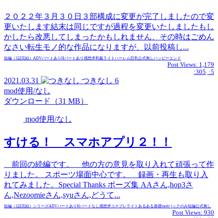
２０２２年３月３０日３部構成に変更が完了しましたので変
更いたします結末は同じですが過程を変更いたしましたもし
かしたら改悪してしまったかもしれません、その時はごめん
なさい転生モノ的な作品になりますが、以前投稿し...
短編（1話完結）
ADVパートあり
Hパートあり
感想求
和姦
ライト
ハーレム
巨乳
公式無し
ハッピーエンド
Post Views:
1,179
:305
:5
2021.03.31
つきなし
6
mod使用/なし
ダウンロード（31 MB）
mod使用/なし
すける！ スマホアプリ２！！
前回の続編です。 他の方の意見を取り入れて頑張って作
りました。 スポーツ場面中心です。 録画・再生も取り入
れてみました。Special Thanks ポーズ集 AAさん,hop3さ
ん,Nezoomieさん,syuさん,どうて...
短編（1話完結）
シリーズ
ADVパートあり
Hパートなし
感想求
コスプレ
ライト
あるある
基礎modパックのみ
短編
公式無し
Post Views:
930