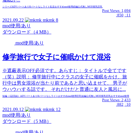
シリーズ
ADVパートあり
Hパートなし
ライト
乱交
おすすめmod使用
続編
公式無し
MOD
貧乳
巨乳
Post Views:
1,694
:850
:11
2021.09.22
mkmk
8
mod使用/あり
ダウンロード（4 MB）
mod使用/あり
修学旅行で女子に催眠かけて混浴
※遮蔽表示OFF必須です。あらすじ： タイトルで全てです
（笑）説明： 修学旅行中にクラスの女子に催眠をかけ、旅
行中は男女混浴が当たり前であると思い込ませて、 男子が
ウハウハする話です。 それだけだと普通に友人と風呂に...
短編（1話完結）
ADVパートあり
Hパートなし
ライト
おすすめmod使用
巨乳
短編
公式無し
MOD
貧乳
巨乳
おすすめmod使用
Post Views:
2,433
:882
:10
2021.09.12
mkmk
12
mod使用/あり
ダウンロード（5 MB）
mod使用/あり