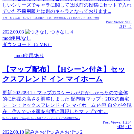
しいシリーズでキャラに関しては以前の投稿にセットで入れ
ていた不採用版とは別のキャラとなっております...
シリーズ（1話目）
ADVパートあり
Hパートあり
感想求
和姦
ライト
巨乳
ハッピーエンド
淫乱
Post Views:
900
:317
:5
2022.09.03
つきなし
4
mod使用/なし
ダウンロード（5 MB）
mod使用/あり
【マップ配布】【Hシーン付き】セッ
クスフレンド イン マイホーム
更新 20220911：マップのスケールがおかしかったので全体
的に部屋の高さを調整しました 配布物 マップ：2DKの自宅
シーン：セックスフレンド イン マイホーム 内容 自分が今現
在、住んでいる家を忠実に再現したマップです ...
Hパートあり
マップ
map
Hパートあり
ライト
Ｈパートメイン
MOD
HF Patch
Post Views:
1,234
:436
:12
2022.08.18
みさおびつ
2