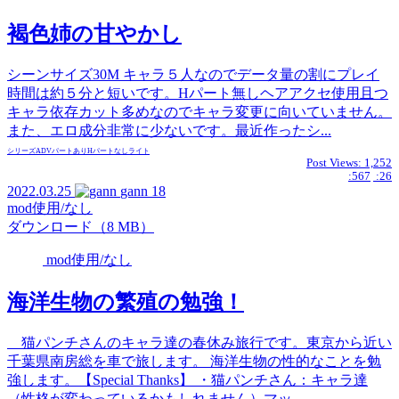
褐色姉の甘やかし
シーンサイズ30M キャラ５人なのでデータ量の割にプレイ
時間は約５分と短いです。Hパート無しヘアアクセ使用且つ
キャラ依存カット多めなのでキャラ変更に向いていません。
また、エロ成分非常に少ないです。最近作ったシ...
シリーズ
ADVパートあり
Hパートなし
ライト
Post Views:
1,252
:567
:26
2022.03.25
gann
18
mod使用/なし
ダウンロード（8 MB）
mod使用/なし
海洋生物の繁殖の勉強！
猫パンチさんのキャラ達の春休み旅行です。東京から近い
千葉県南房総を車で旅します。 海洋生物の性的なことを勉
強します。【Special Thanks】 ・猫パンチさん：キャラ達
（性格が変わっているかもしれません）マッ...