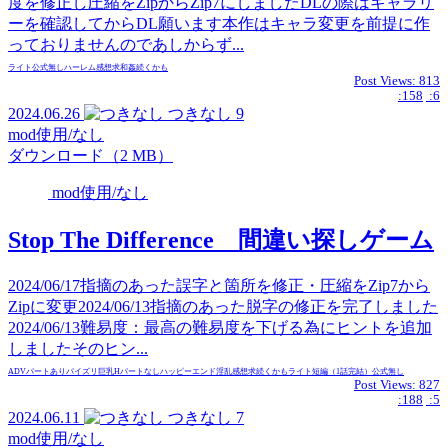
度を修正し圧縮をZipからZip7にしましたDLの際はギャラリ
ーを確認してからDL願います本作はキャラ変更を前提に作
っておりませんのであしからず...
ライト
公式無し
ハーレム
感想求
和姦
続くかも
Post Views:
813
:158
:6
2024.06.26
つきなし
9
mod使用/なし
ダウンロード（2 MB）
mod使用/なし
Stop The Difference 間違い探しゲーム
2024/06/17指摘のあった誤字と箇所を修正・圧縮をZip7から
Zipに変更2024/06/13指摘のあった脱字の修正を完了しました
2024/06/13難易度：最高の難易度を下げる為にヒントを追加
しましたそのヒン...
ADVパートあり
パイズリ
巨乳
Hパートなし
ハッピーエンド
淫乱
感想求
続くかも
ライト
短編（1話完結）
公式無し
Post Views:
827
:188
:5
2024.06.11
つきなし
7
mod使用/なし