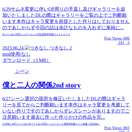
6/29サムネ変更に伴いOP周りの手直し及びギャラリーを追
加いたしましたDLの際はギャラリーをご覧の上でご判断願
います本作はキャラ変更を前提とした作りはしておりません
のであしからず今回の話は余計なものを入れずに単純に...
Hパートあり
巨乳
ハッピーエンド
淫乱
感想求
和姦
ライト
シリーズ
Post Views:
696
:181
:3
2023.06.24
つきなし
2
mod使用/なし
ダウンロード（3 MB）
シーン
僕と二人の関係2nd story
6/27シーン選択の箇所を修正いたしましたDLの際はギャラ
リーを見てからご判断願います本作はキャラ変更を考慮して
いない作りですのであしからずレズシーンがありますのでご
注意願います過去に作った作りかけの作品を完...
公式無し
ADVパートあり
Hパートあり
巨乳
ハッピーエンド
感想求
和姦
ライト
短編（1話完結）
Post Views:
865