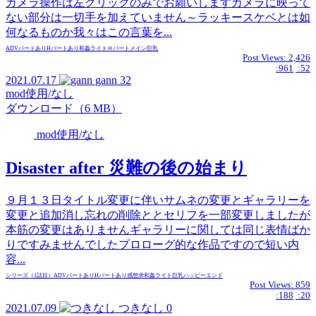
カメラ操作は左クリックのみでお願いしますカメラに映って
ない部分は一切手を加えていません～ラッキースケベとは如
何なるものか我々はこの言葉を...
ADVパートあり
Hパートあり
和姦
ライト
Ｈパートメイン
巨乳
Post Views:
2,426
:961
:52
2021.07.17
gann
32
mod使用/なし
ダウンロード（6 MB）
mod使用/なし
Disaster after 災難の後の始まり
９月１３日タイトル変更に伴いサムネの変更とギャラリーを
変更と追加消し忘れの削除ととセリフを一部変更しましたが
本筋の変更はありませんギャラリーに関しては同じ表情ばか
りですみませんでしたプロローグ的な作品ですので短い内
容...
シリーズ（1話目）
ADVパートあり
Hパートあり
感想求
和姦
ライト
巨乳
ハッピーエンド
Post Views:
859
:188
:20
2021.07.09
つきなし
0