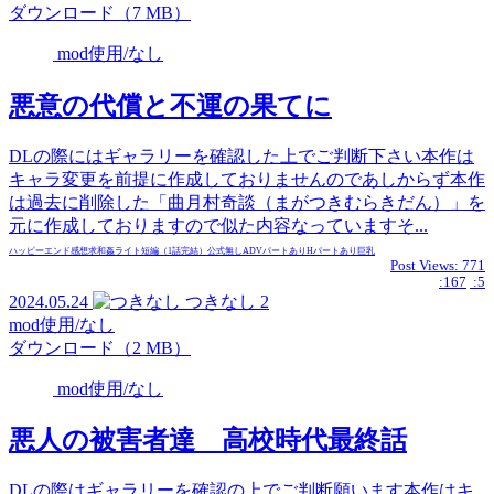
ダウンロード（7 MB）
mod使用/なし
悪意の代償と不運の果てに
DLの際にはギャラリーを確認した上でご判断下さい本作は
キャラ変更を前提に作成しておりませんのであしからず本作
は過去に削除した「曲月村奇談（まがつきむらきだん）」を
元に作成しておりますので似た内容なっていますそ...
ハッピーエンド
感想求
和姦
ライト
短編（1話完結）
公式無し
ADVパートあり
Hパートあり
巨乳
Post Views:
771
:167
:5
2024.05.24
つきなし
2
mod使用/なし
ダウンロード（2 MB）
mod使用/なし
悪人の被害者達 高校時代最終話
DLの際はギャラリーを確認の上でご判断願います本作はキ