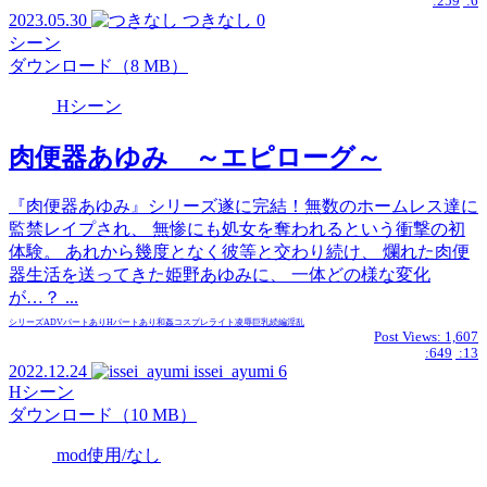
:259
:6
2023.05.30
つきなし
0
シーン
ダウンロード（8 MB）
Hシーン
肉便器あゆみ ～エピローグ～
『肉便器あゆみ』シリーズ遂に完結！無数のホームレス達に
監禁レイプされ、 無惨にも処女を奪われるという衝撃の初
体験。 あれから幾度となく彼等と交わり続け、 爛れた肉便
器生活を送ってきた姫野あゆみに、 一体どの様な変化
が…？ ...
シリーズ
ADVパートあり
Hパートあり
和姦
コスプレ
ライト
凌辱
巨乳
続編
淫乱
Post Views:
1,607
:649
:13
2022.12.24
issei_ayumi
6
Hシーン
ダウンロード（10 MB）
mod使用/なし