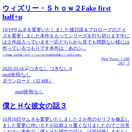
ウィズリー・Ｓｈｏｗ２Fake first
half+α
10/19サムネを変更いたしました後日談＆プロローグのクイ
ズを変更しました本作をもってシリーズを打ち切ります中に
は２作品入っています一応どちらから見ても問題ない様には
作っているつもりです本作は「あのシ...
レズ
短編（1話完結）
ADVパートあり
女のみ
感想求
和姦
ライト
巨乳
公式無し
Post Views:
1,200
:303
:5
2020.10.14
つきなし
0
mod使用/なし
ダウンロード（32 MB）
mod使用/なし
僕とＨな彼女の話３
10月10日サムネを変更いたしました２か所のセリフを修正し
ました変更に伴いＯＰが以前より重くなりましたのでご注意
ください本作で「僕とＨな彼女の話は」は完結致しますもし