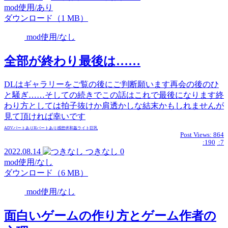
mod使用/あり
ダウンロード（1 MB）
mod使用/なし
全部が終わり最後は……
DLはギャラリーをご覧の後にご判断願います再会の後のひ
と騒ぎ……そしての続きでこの話はこれで最後になります終
わり方としては拍子抜けか肩透かしな結末かもしれませんが
見て頂ければ幸いです
ADVパートあり
Hパートあり
感想求
和姦
ライト
巨乳
Post Views:
864
:190
:7
2022.08.14
つきなし
0
mod使用/なし
ダウンロード（6 MB）
mod使用/なし
面白いゲームの作り方とゲーム作者の