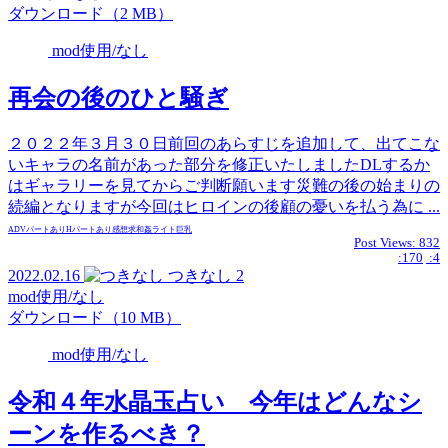
ダウンロード（2 MB）
mod使用/なし
再会の後のひと騒ぎ
２０２２年３月３０日前回のあらすじを追加して、出てこな
いキャラの名前があった部分を修正いたしましたDLするか
はギャラリーを見てからご判断願います災難の後の始まりの
続編となりますが今回はヒロインの後顧の憂いを払う為に ...
ADVパートあり
Hパートあり
感想求
和姦
ライト
巨乳
Post Views:
832
:170
:4
2022.02.16
つきなし
2
mod使用/なし
ダウンロード（10 MB）
mod使用/なし
令和４年水晶玉占い 今年はどんなシ
ーンを作るべき？