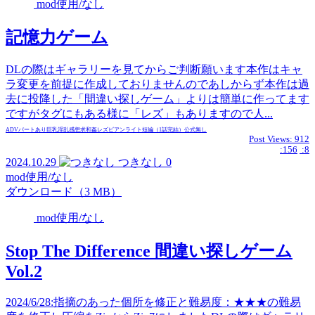
mod使用/なし
記憶力ゲーム
DLの際はギャラリーを見てからご判断願います本作はキャ
ラ変更を前提に作成しておりませんのであしからず本作は過
去に投降した「間違い探しゲーム」よりは簡単に作ってます
ですがタグにもある様に「レズ」もありますので人...
ADVパートあり
巨乳
淫乱
感想求
和姦
レズビアン
ライト
短編（1話完結）
公式無し
Post Views:
912
:156
:8
2024.10.29
つきなし
0
mod使用/なし
ダウンロード（3 MB）
mod使用/なし
Stop The Difference 間違い探しゲーム
Vol.2
2024/6/28:指摘のあった個所を修正と難易度：★★★の難易