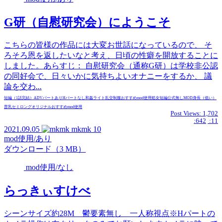
G研（自慰研究会）にようこそ
こちらの皆様の作品には大変お世話になっているので、 そ
ろそろ恩を返したいなと考え、日頃の性癖を開放することに
しました。あらすじ： 自慰研究会（通称G研）は学校非公認
の同好会で、日々いかに気持ちよいオナニーをするか、 議
論を交わ...
短編（1話完結）
ADVパートあり
Hパートなし
和姦
ライト
乱交
制服
おすすめmod使用
処女
短編
公式無し
MOD
身長（低い）
普乳
セミロング
オリジナル
おすすめmod使用
Post Views:
1,702
:642
:11
2021.09.05
mkmk
10
mod使用/あり
ダウンロード（3 MB）
mod使用/なし
らっきぃすけべ
シーンサイズ約28M 鬱要素無し 一人称視点※Hパートの