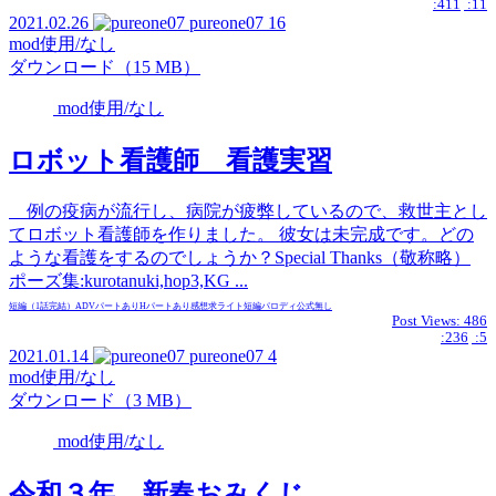
:411
:11
2021.02.26
pureone07
16
mod使用/なし
ダウンロード（15 MB）
mod使用/なし
ロボット看護師 看護実習
例の疫病が流行し、病院が疲弊しているので、救世主とし
てロボット看護師を作りました。 彼女は未完成です。どの
ような看護をするのでしょうか？Special Thanks（敬称略）
ポーズ集:kurotanuki,hop3,KG ...
短編（1話完結）
ADVパートあり
Hパートあり
感想求
ライト
短編
パロディ
公式無し
Post Views:
486
:236
:5
2021.01.14
pureone07
4
mod使用/なし
ダウンロード（3 MB）
mod使用/なし
令和３年 新春おみくじ