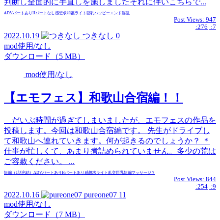
判断し全面的に手直しを施しましたそれに伴いこちらで...
ADVパートあり
Hパートなし
感想求
和姦
ライト
巨乳
ハッピーエンド
淫乱
Post Views:
947
:276
:7
2022.10.19
つきなし
0
mod使用/なし
ダウンロード（5 MB）
mod使用/なし
【エモフェス】和歌山合宿編！！
だいぶ時間が過ぎてしまいましたが、エモフェスの作品を
投稿します。今回は和歌山合宿編です。 先生がドライブし
て和歌山へ連れていきます。何が起きるのでしょうか？ ＊
仕事が忙しくて、あまり煮詰められていません。多少の荒は
ご容赦ください。 ...
短編（1話完結）
ADVパートあり
Hパートあり
感想求
ライト
乱交
巨乳
短編
マッサージ？
Post Views:
844
:254
:9
2022.10.16
pureone07
11
mod使用/なし
ダウンロード（7 MB）