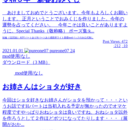
あけましておめでとうございます。今年もよろしくお願い
します。 正月ということでおみくじを作りました。今年の
運勢を占ってください。 今年こそは良いことがありますよ
うに。Special Thanks（敬称略） ポーズ集:k...
短編（1話完結）
ADVパートあり
Hパートあり
感想求
ライト
基礎modパックのみ
公式無し
Post Views:
472
:212
:10
2021.01.01
pureone07
24
mod使用/なし
ダウンロード（3 MB）
mod使用/なし
お姉さんはショタが好き
今回はショタ好きなお姉さんがショタを預かって・・・とい
うお話ですHパートは当初入れる予定が無かったのでオマケ
程度ですやっぱりおねショタは良いですね、おねショタ以外
を作ろうとして２作ほどボツになってたりします・・・（展
開がおか...