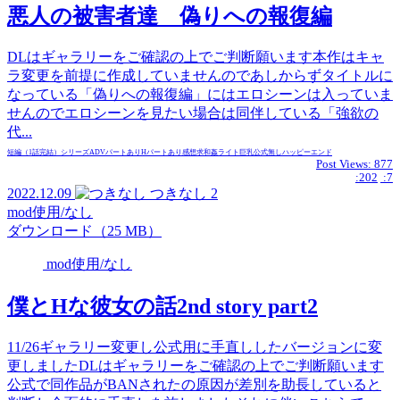
悪人の被害者達 偽りへの報復編
DLはギャラリーをご確認の上でご判断願います本作はキャ
ラ変更を前提に作成していませんのであしからずタイトルに
なっている「偽りへの報復編」にはエロシーンは入っていま
せんのでエロシーンを見たい場合は同伴している「強欲の
代...
短編（1話完結）
シリーズ
ADVパートあり
Hパートあり
感想求
和姦
ライト
巨乳
公式無し
ハッピーエンド
Post Views:
877
:202
:7
2022.12.09
つきなし
2
mod使用/なし
ダウンロード（25 MB）
mod使用/なし
僕とHな彼女の話2nd story part2
11/26ギャラリー変更し公式用に手直ししたバージョンに変
更しましたDLはギャラリーをご確認の上でご判断願います
公式で同作品がBANされたの原因が差別を助長していると