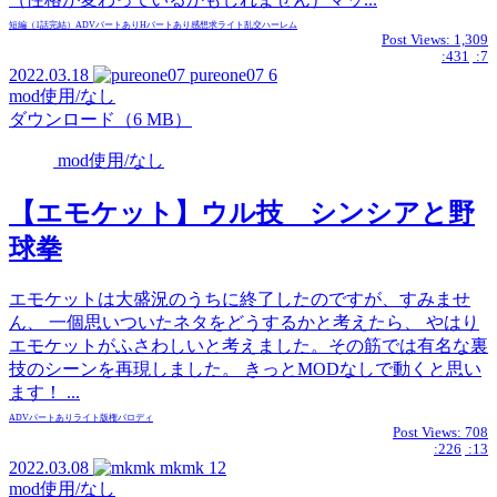
短編（1話完結）
ADVパートあり
Hパートあり
感想求
ライト
乱交
ハーレム
Post Views:
1,309
:431
:7
2022.03.18
pureone07
6
mod使用/なし
ダウンロード（6 MB）
mod使用/なし
【エモケット】ウル技 シンシアと野
球拳
エモケットは大盛況のうちに終了したのですが、すみませ
ん、 一個思いついたネタをどうするかと考えたら、 やはり
エモケットがふさわしいと考えました。その筋では有名な裏
技のシーンを再現しました。 きっとMODなしで動くと思い
ます！ ...
ADVパートあり
ライト
版権
パロディ
Post Views:
708
:226
:13
2022.03.08
mkmk
12
mod使用/なし