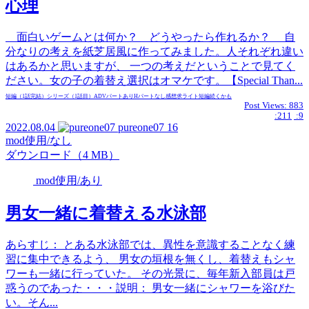
心理
面白いゲームとは何か？ どうやったら作れるか？ 自
分なりの考えを紙芝居風に作ってみました。人それぞれ違い
はあるかと思いますが、 一つの考えだということで見てく
ださい。女の子の着替え選択はオマケです。【Special Than...
短編（1話完結）
シリーズ（1話目）
ADVパートあり
Hパートなし
感想求
ライト
短編
続くかも
Post Views:
883
:211
:9
2022.08.04
pureone07
16
mod使用/なし
ダウンロード（4 MB）
mod使用/あり
男女一緒に着替える水泳部
あらすじ： とある水泳部では、異性を意識することなく練
習に集中できるよう、 男女の垣根を無くし、着替えもシャ
ワーも一緒に行っていた。 その光景に、毎年新入部員は戸
惑うのであった・・・説明： 男女一緒にシャワーを浴びた
い。そん...